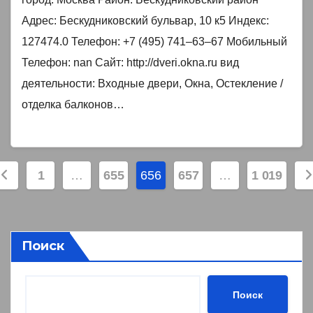
Адрес: Бескудниковский бульвар, 10 к5 Индекс:
127474.0 Телефон: +7 (495) 741‒63‒67 Мобильный
Телефон: nan Сайт: http://dveri.okna.ru вид
деятельности: Входные двери, Окна, Остекление /
отделка балконов…
агинация
1
…
655
656
657
…
1 019
аписей
Поиск
Поиск