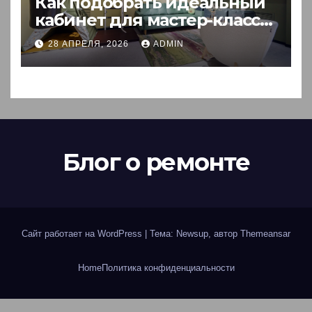
Как подобрать идеальный
кабинет для мастер-класса:
пошаговый гид
28 АПРЕЛЯ, 2026
ADMIN
Блог о ремонте
Сайт работает на WordPress
|
Тема: Newsup, автор
Themeansar
Home
Политика конфиденциальности