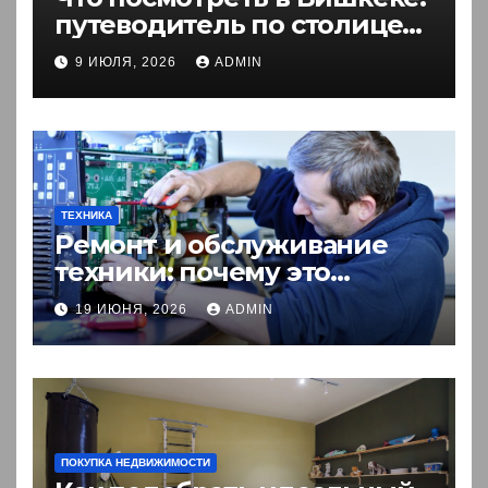
путеводитель по столице
Кыргызстана
9 ИЮЛЯ, 2026
ADMIN
ТЕХНИКА
Ремонт и обслуживание
техники: почему это
выгоднее покупки новой?
19 ИЮНЯ, 2026
ADMIN
ПОКУПКА НЕДВИЖИМОСТИ