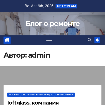
Перейти
Вс. Авг 9th, 2026
10:17:20 AM
к
содержимому
Блог о ремонте
Автор:
admin
МОСКВА
СИСТЕМЫ ПЕРЕГОРОДОК
СПРАВОЧНИКИ
loftglass, компания