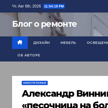
Перейти
Чт. Авг 6th, 2026
11:54:21 PM
к
содержимому
Блог о ремонте
ДИЗАЙН
МЕБЕЛЬ
ОСВЕЩЕН
ОБ АВТОРЕ
НОВОСТИ РАЗНЫЕ
Александр Винни
«песочница на б