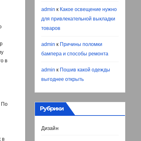
admin
к
Какое освещение нужно
для привлекательной выкладки
о
товаров
р
admin
к
Причины поломки
му
бампера и способы ремонта
го в
admin
к
Пошив какой одежды
выгоднее открыть
 По
Рубрики
Дизайн
 в