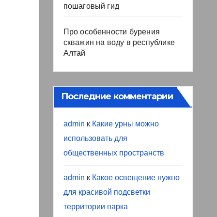
пошаговый гид
Про особенности бурения
скважин на воду в республике
Алтай
Последние комментарии
admin
к
Какие урны можно
использовать для
общественных пространств
admin
к
Какое освещение нужно
для красивой подсветки
территории парка