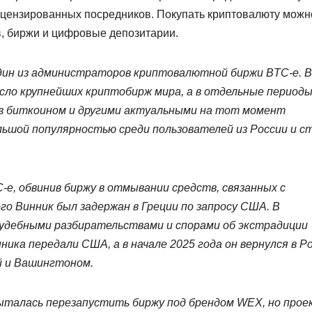
ицензированных посредников. Покупать криптовалюту можн
в, биржи и цифровые депозитарии.
один из администраторов криптовалютной биржи BTC-e. В
число крупнейших криптобирж мира, а в отдельные период
в биткоином и другими актуальными на тот момент
ьшой популярностью среди пользователей из России и с
-e, обвинив биржу в отмывании средств, связанных с
о Винник был задержан в Греции по запросу США. В
судебными разбирательствами и спорами об экстрадиции
ника передали США, а в начале 2025 года он вернулся в Р
й и Вашингтоном.
ыталась перезапустить биржу под брендом WEX, но прое