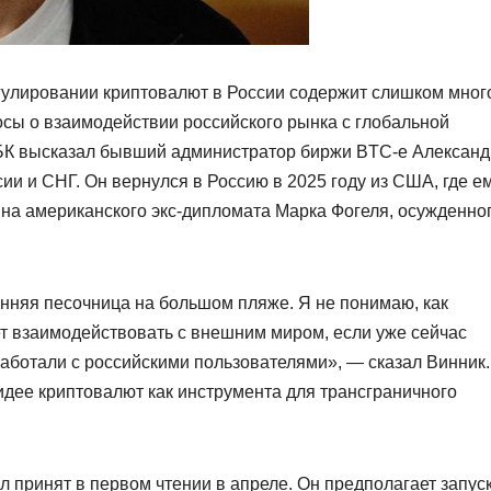
гулировании криптовалют в России содержит слишком мног
осы о взаимодействии российского рынка с глобальной
РБК высказал бывший администратор биржи BTC-e Александ
ии и СНГ. Он вернулся в Россию в 2025 году из США, где е
а на американского экс-дипломата Марка Фогеля, осужденно
енняя песочница на большом пляже. Я не понимаю, как
ет взаимодействовать с внешним миром, если уже сейчас
работали с российскими пользователями», — сказал Винник.
идее криптовалют как инструмента для трансграничного
 принят в первом чтении в апреле. Он предполагает запуск