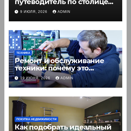
путеводитель по столице
Кыргызстана
9 ИЮЛЯ, 2026
ADMIN
ТЕХНИКА
Ремонт и обслуживание
техники: почему это
выгоднее покупки новой?
19 ИЮНЯ, 2026
ADMIN
ПОКУПКА НЕДВИЖИМОСТИ
Как подобрать идеальный