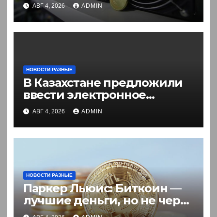
в России. Что нужно знать
АВГ 4, 2026
ADMIN
НОВОСТИ РАЗНЫЕ
В Казахстане предложили
ввести электронное
разрешение на въезд для
АВГ 4, 2026
ADMIN
иностранцев
НОВОСТИ РАЗНЫЕ
Паркер Льюис: Биткоин —
лучшие деньги, но не через
акции