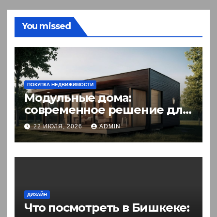
You missed
ПОКУПКА НЕДВИЖИМОСТИ
Модульные дома:
современное решение для
комфортного житья
22 ИЮЛЯ, 2026
ADMIN
ДИЗАЙН
Что посмотреть в Бишкеке: