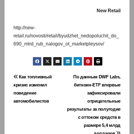
New Retail
http://new-
retail.ru/novosti/retail/byudzhet_nedopoluchit_do_
690_mlrd_rub_nalogov_ot_marketpleysov/
Навигация
Как топливный
По данным DWF Labs,
кризис изменил
биткоин-ETF впервые
по
поведение
зафиксировали
записям
автомобилистов
отрицательные
результаты за полугодие
с оттоком средств в
размере 5,4 млрд
долларов