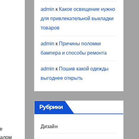
admin
к
Какое освещение нужно
для привлекательной выкладки
товаров
admin
к
Причины поломки
бампера и способы ремонта
admin
к
Пошив какой одежды
выгоднее открыть
Рубрики
Дизайн
ые
чалом