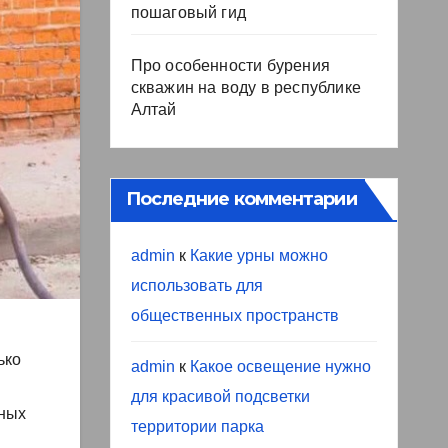
пошаговый гид
Про особенности бурения
скважин на воду в республике
Алтай
Последние комментарии
admin
к
Какие урны можно
использовать для
общественных пространств
ько
admin
к
Какое освещение нужно
для красивой подсветки
ьных
территории парка