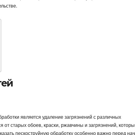
ельстве.
тей
бработки является удаление загрязнений с различных
я от старых обоев, краски, ржавчины и загрязнений, котор
аказать пескоструйную обработку особенно важно перед на