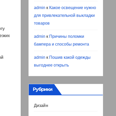
admin
к
Какое освещение нужно
для привлекательной выкладки
товаров
рту
езких
admin
к
Причины поломки
бампера и способы ремонта
admin
к
Пошив какой одежды
ой
выгоднее открыть
Рубрики
Дизайн