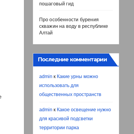
пошаговый гид
Про особенности бурения
скважин на воду в республике
Алтай
Последние комментарии
admin
к
Какие урны можно
использовать для
общественных пространств
е
admin
к
Какое освещение нужно
для красивой подсветки
территории парка