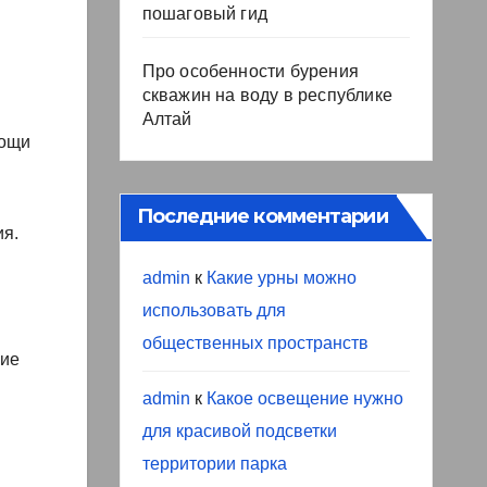
пошаговый гид
Про особенности бурения
скважин на воду в республике
Алтай
мощи
Последние комментарии
ия.
admin
к
Какие урны можно
использовать для
общественных пространств
ние
admin
к
Какое освещение нужно
для красивой подсветки
территории парка