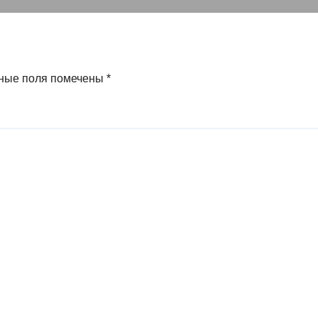
зд для
странцев
ные поля помечены
*