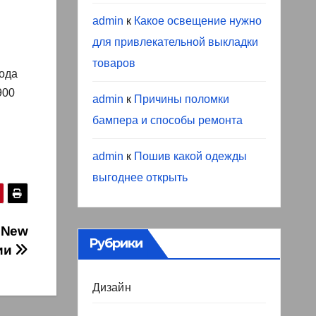
admin
к
Какое освещение нужно
для привлекательной выкладки
товаров
рода
900
admin
к
Причины поломки
бампера и способы ремонта
admin
к
Пошив какой одежды
выгоднее открыть
 New
Рубрики
ции
Дизайн