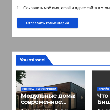
Сохранить моё имя, email и адрес сайта в эт
You missed
ПОКУПКА НЕДВИЖИМОСТИ
ДИЗАЙН
Модульные дома:
Что
современное
Биш
решение для
пут