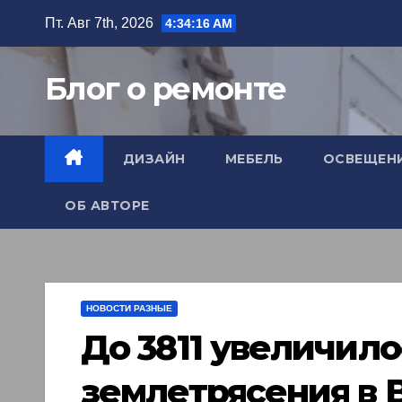
Перейти
Пт. Авг 7th, 2026
4:34:17 AM
к
содержимому
Блог о ремонте
ДИЗАЙН
МЕБЕЛЬ
ОСВЕЩЕН
ОБ АВТОРЕ
НОВОСТИ РАЗНЫЕ
До 3811 увеличил
землетрясения в 