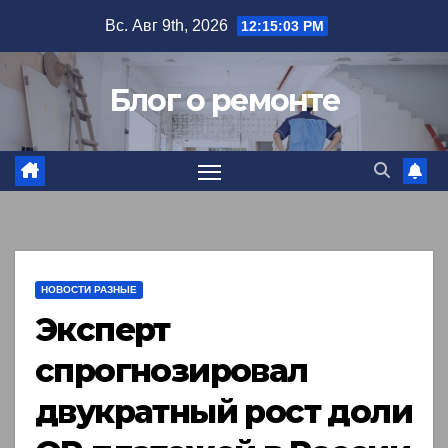
Перейти
Вс. Авг 9th, 2026
12:15:04 PM
к
содержимому
Блог о ремонте
НОВОСТИ РАЗНЫЕ
Эксперт
спрогнозировал
двукратный рост доли