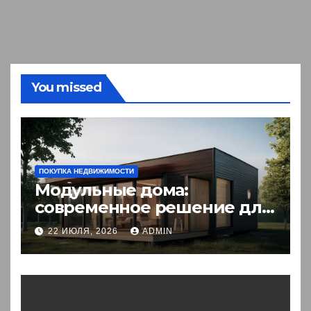
You missed
ПОКУПКА НЕДВИЖИМОСТИ
Модульные дома:
современное решение для
комфортного житья
22 ИЮЛЯ, 2026
ADMIN