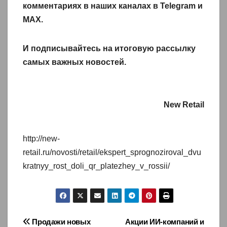
комментариях в наших каналах в
Telegram
и
MAX
.
И
подписывайтесь
на итоговую рассылку
самых важных новостей.
New Retail
http://new-
retail.ru/novosti/retail/ekspert_sprognoziroval_dvu
kratnyy_rost_doli_qr_platezhey_v_rossii/
Навигация
Продажи новых
Акции ИИ-компаний и