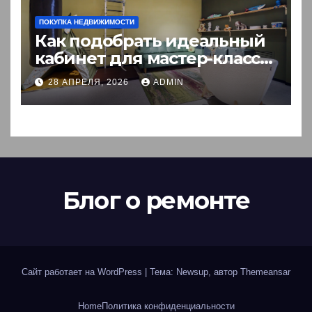
ПОКУПКА НЕДВИЖИМОСТИ
Как подобрать идеальный
кабинет для мастер-класса:
пошаговый гид
28 АПРЕЛЯ, 2026
ADMIN
Блог о ремонте
Сайт работает на WordPress
|
Тема: Newsup, автор
Themeansar
Home
Политика конфиденциальности