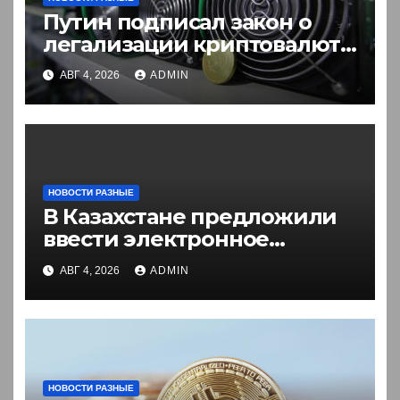
Путин подписал закон о
легализации криптовалют
в России. Что нужно знать
АВГ 4, 2026
ADMIN
НОВОСТИ РАЗНЫЕ
В Казахстане предложили
ввести электронное
разрешение на въезд для
АВГ 4, 2026
ADMIN
иностранцев
НОВОСТИ РАЗНЫЕ