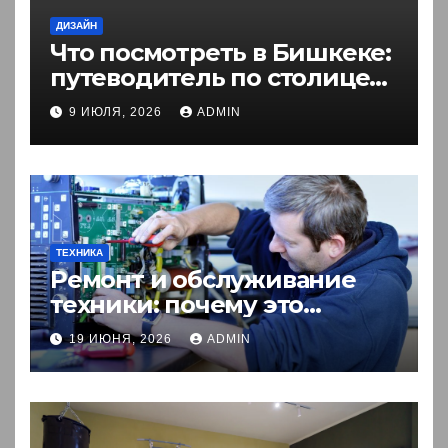
ДИЗАЙН
Что посмотреть в Бишкеке:
путеводитель по столице
Кыргызстана
9 ИЮЛЯ, 2026
ADMIN
ТЕХНИКА
Ремонт и обслуживание
техники: почему это
выгоднее покупки новой?
19 ИЮНЯ, 2026
ADMIN