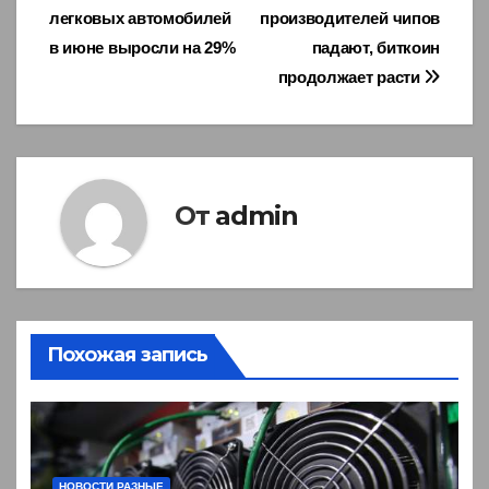
легковых автомобилей
производителей чипов
по
в июне выросли на 29%
падают, биткоин
записям
продолжает расти
От
admin
Похожая запись
НОВОСТИ РАЗНЫЕ