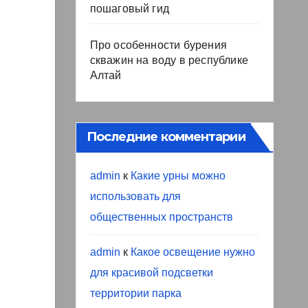
пошаговый гид
Про особенности бурения
скважин на воду в республике
Алтай
Последние комментарии
admin
к
Какие урны можно
использовать для
общественных пространств
admin
к
Какое освещение нужно
для красивой подсветки
территории парка