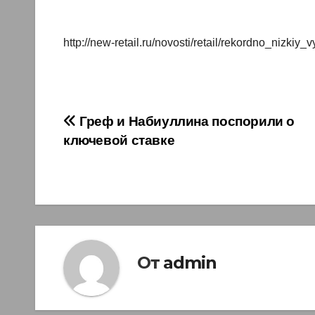
http://new-retail.ru/novosti/retail/rekordno_nizki
Навигация
Греф и Набиуллина поспорили о
ключевой ставке
по
записям
От
admin