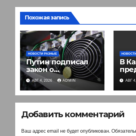
Похожая запись
НОВОСТИ РАЗНЫЕ
НОВОСТИ
Путин подписал
В Ка
закон о
пре
легализации
вве
АВГ 4, 2026
ADMIN
АВГ 4
криптовалют в
эле
России. Что нужно
раз
знать
въе
ино
Добавить комментарий
Ваш адрес email не будет опубликован.
Обязатель