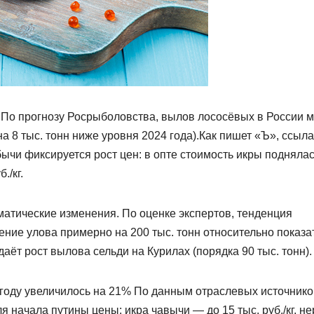
) По прогнозу Росрыболовства, вылов лососёвых в России 
на 8 тыс. тонн ниже уровня 2024 года).Как пишет «Ъ», ссыл
ычи фиксируется рост цен: в опте стоимость икры поднялас
./кг.
атические изменения. По оценке экспертов, тенденция
ние улова примерно на 200 тыс. тонн относительно показа
ёт рост вылова сельди на Курилах (порядка 90 тыс. тонн).
 году увеличилось на 21% По данным отраслевых источнико
начала путины цены: икра чавычи — до 15 тыс. руб./кг, не