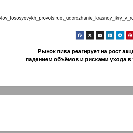
y_vylov_lososyevykh_provotsiruet_udorozhanie_krasnoy_ikry_v_ro
Рынок пива реагирует на рост акц
падением объёмов и рисками ухода в 