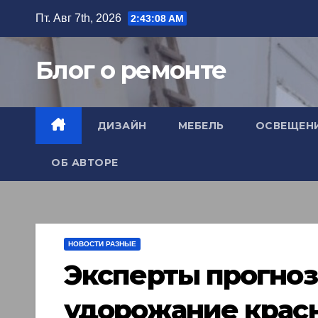
Перейти
Пт. Авг 7th, 2026
2:43:10 AM
к
содержимому
Блог о ремонте
ДИЗАЙН
МЕБЕЛЬ
ОСВЕЩЕН
ОБ АВТОРЕ
НОВОСТИ РАЗНЫЕ
Эксперты прогно
удорожание крас