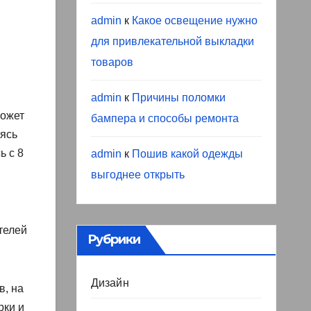
admin
к
Какое освещение нужно
для привлекательной выкладки
товаров
admin
к
Причины поломки
может
бампера и способы ремонта
аясь
ь с 8
admin
к
Пошив какой одежды
выгоднее открыть
телей
Рубрики
Дизайн
в, на
рки и