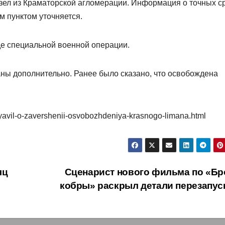
л из Краматорской агломерации. Информация о точных с
м пунктом уточняется.
оде специальной военной операции.
ны дополнительно. Ранее было сказано, что освобождена
ayavil-o-zavershenii-osvobozhdeniya-krasnogo-limana.html
яц
Сценарист нового фильма по «Бр
кобры» раскрыл детали перезапус