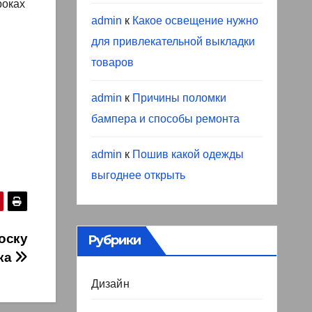
роках
admin
к
Какое освещение нужно
для привлекательной выкладки
товаров
admin
к
Причины поломки
бампера и способы ремонта
admin
к
Пошив какой одежды
выгоднее открыть
оску
Рубрики
ка
Дизайн