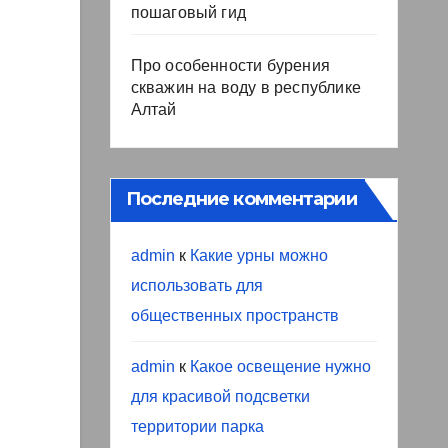
пошаговый гид
Про особенности бурения
скважин на воду в республике
Алтай
Последние комментарии
admin
к
Какие урны можно
использовать для
общественных пространств
admin
к
Какое освещение нужно
для красивой подсветки
территории парка