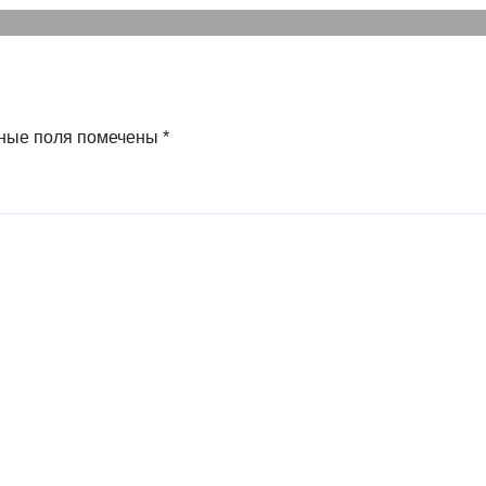
зд для
странцев
ные поля помечены
*