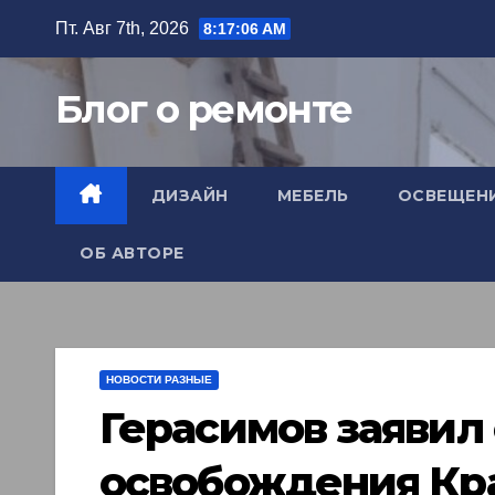
Перейти
Пт. Авг 7th, 2026
8:17:08 AM
к
содержимому
Блог о ремонте
ДИЗАЙН
МЕБЕЛЬ
ОСВЕЩЕН
ОБ АВТОРЕ
НОВОСТИ РАЗНЫЕ
Герасимов заявил
освобождения Кр