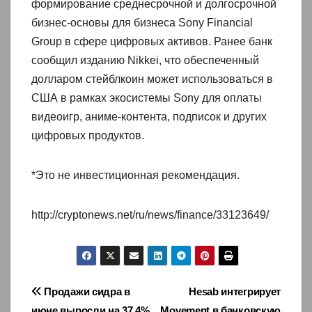
формирование среднесрочной и долгосрочной
бизнес-основы для бизнеса Sony Financial
Group в сфере цифровых активов. Ранее банк
сообщил изданию Nikkei, что обеспеченный
долларом стейблкоин может использоваться в
США в рамках экосистемы Sony для оплаты
видеоигр, аниме-контента, подписок и других
цифровых продуктов.
*Это не инвестиционная рекомендация.
http://cryptonews.net/ru/news/finance/33123649/
Навигация
Продажи сидра в
Hesab интегрирует
июне выросли на 37,4%
Movement в банковскую