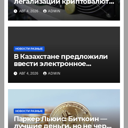
легализации криптовалют
в России. Что нужно знать
АВГ 4, 2026
ADMIN
НОВОСТИ РАЗНЫЕ
В Казахстане предложили
ввести электронное
разрешение на въезд для
АВГ 4, 2026
ADMIN
иностранцев
НОВОСТИ РАЗНЫЕ
Паркер Льюис: Биткоин —
лучшие деньги, но не через