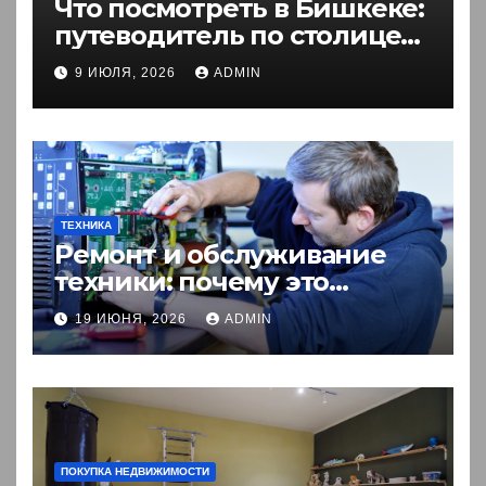
Что посмотреть в Бишкеке:
путеводитель по столице
Кыргызстана
9 ИЮЛЯ, 2026
ADMIN
ТЕХНИКА
Ремонт и обслуживание
техники: почему это
выгоднее покупки новой?
19 ИЮНЯ, 2026
ADMIN
ПОКУПКА НЕДВИЖИМОСТИ