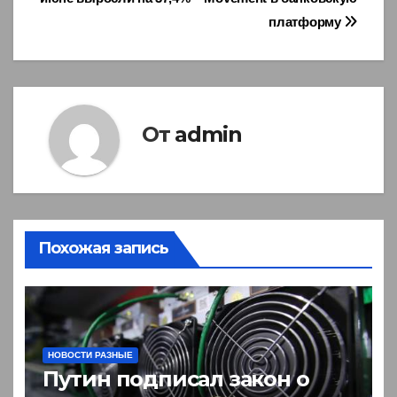
по
платформу
записям
От
admin
Похожая запись
НОВОСТИ РАЗНЫЕ
Путин подписал закон о