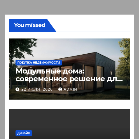
You missed
ПОКУПКА НЕДВИЖИМОСТИ
Модульные дома:
современное решение для
комфортного житья
22 ИЮЛЯ, 2026
ADMIN
ДИЗАЙН