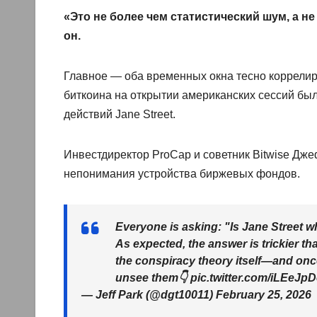
«Это не более чем статистический шум, а 
он.
Главное — оба временных окна тесно коррелир
биткоина на открытии американских сессий бы
действий Jane Street.
Инвестдиректор ProCap и советник Bitwise Джеф
непонимания устройства биржевых фондов.
Everyone is asking: "Is Jane Street wh
As expected, the answer is trickier tha
the conspiracy theory itself—and onc
unsee them👇 pic.twitter.com/iLEeJp
— Jeff Park (@dgt10011) February 25, 2026