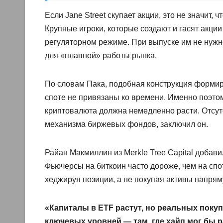
Если Jane Street скупает акции, это не значит,
Крупные игроки, которые создают и гасят акци
регуляторном режиме. При выпуске им не нужн
для «плавной» работы рынка.
По словам Пака, подобная конструкция формиру
споте не привязаны ко времени. Именно поэтом
криптовалюта должна немедленно расти. Отсут
механизма биржевых фондов, заключил он.
Райан Макмиллин из Merkle Tree Capital добави
Фьючерсы на биткоин часто дороже, чем на спо
хеджируя позиции, а не покупая активы напрям
«Капиталы в ETF растут, но реальных покуп
ключевых уровней — там, где хайп мог бы 