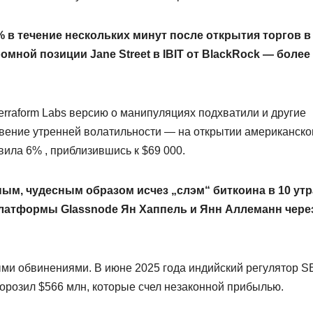
% в течение нескольких минут после открытия торгов в
мной позиции Jane Street в IBIT от BlackRock — более 
rraform Labs версию о манипуляциях подхватили и другие
овение утренней волатильности — на открытии американско
ила 6% , приблизившись к $69 000.
чным, чудесным образом исчез „слэм“ биткоина в 10 утр
латформы Glassnode Ян Хаппель и Янн Аллеманн чере
ыми обвинениями. В июне 2025 года индийский регулятор S
орозил $566 млн, которые счел незаконной прибылью.