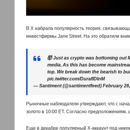
В X набрала популярность теория, связывающ
инвестфирмы Jane Street. На это обратили вни
🤯 Just as crypto was bottoming out 
media. As this has become mainstream
top. We break down the bearish to bul
pic.twitter.com/DuraflDInM
— Santiment (@santimentfeed) February 26
Рыночные наблюдатели утверждают, что с нач
золото в 10:00 ET. Согласно предположениям, 
Еще в декабре популярный X-аккаунт под ником