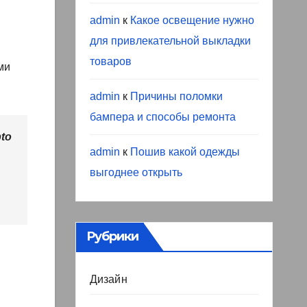
admin
к
Какое освещение нужно
для привлекательной выкладки
товаров
ми
admin
к
Причины поломки
бампера и способы ремонта
pto
admin
к
Пошив какой одежды
выгоднее открыть
Рубрики
Дизайн