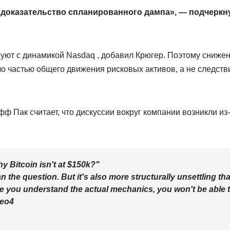
не доказательство спланированного дампа», — подчеркн
уют с динамикой Nasdaq , добавил Крюгер. Поэтому сниже
ло частью общего движения рисковых активов, а не следст
ф Пак считает, что дискуссии вокруг компании возникли из
y Bitcoin isn't at $150k?"
n the question. But it's also more structurally unsettling th
e you understand the actual mechanics, you won't be able 
Deo4