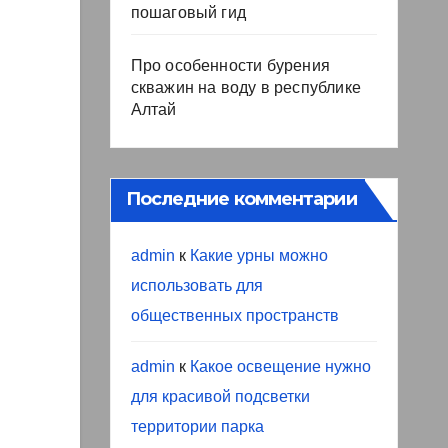
пошаговый гид
Про особенности бурения
скважин на воду в республике
Алтай
Последние комментарии
admin
к
Какие урны можно
использовать для
общественных пространств
admin
к
Какое освещение нужно
для красивой подсветки
территории парка