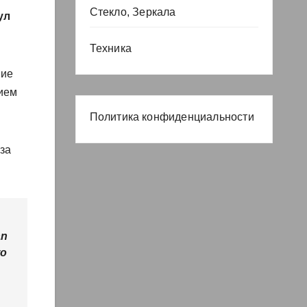
Стекло, Зеркала
ул
Техника
ние
вием
Политика конфиденциальности
-за
an
to