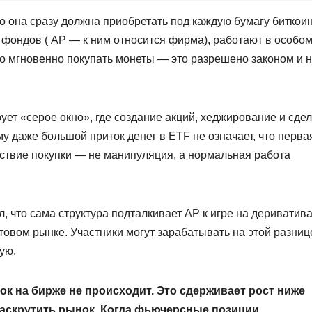
 что она сразу должна приобретать под каждую бумагу биткоин
и фондов ( AP — к ним относится фирма), работают в особо
о мгновенно покупать монеты — это разрешено законом и 
ет «серое окно», где создание акций, хеджирование и сдел
у даже большой приток денег в ETF не означает, что перва
ствие покупки — не манипуляция, а нормальная работа
л, что сама структура подталкивает AP к игре на дериватива
товом рынке. Участники могут зарабатывать на этой разниц
ую.
ок на бирже не происходит. Это сдерживает рост ниже
раскрутить рынок. Когда фьючерсные позиции