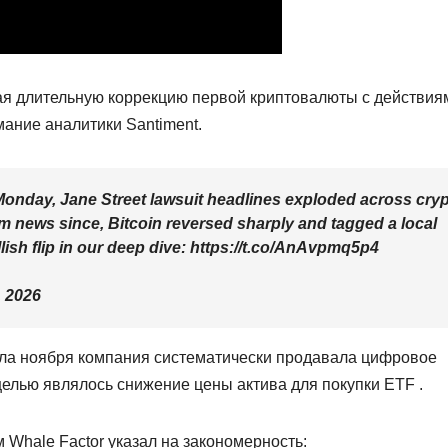
ая длительную коррекцию первой криптовалюты с действия
мание аналитики Santiment.
Monday, Jane Street lawsuit headlines exploded across cry
 news since, Bitcoin reversed sharply and tagged a local
lish flip in our deep dive: https://t.co/AnAvpmq5p4
, 2026
ала ноября компания систематически продавала цифровое
целью являлось снижение цены актива для покупки ETF .
 Whale Factor указал на закономерность: