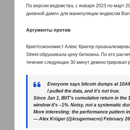
По версии ведомства, с января 2023 по март 20
дневной дамп» для манипуляции индексом Bank 
Аргументы против
Криптоэкономист Алекс Крюгер проанализирова
Street обрушивала цену биткоина. По его расче
течение следующих 30 минут демонстрировал р
Everyone says bitcoin dumps at 10AM
I pulled the data, and it's not true.
Since Jan 1, IBIT's cumulative return in the
window it's –1%. Noisy, not a systematic du
More interesting: the performance pattern i
— Alex Krüger (@krugermacro) February 26