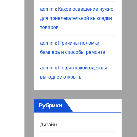
admin
к
Какое освещение нужно
для привлекательной выкладки
товаров
admin
к
Причины поломки
бампера и способы ремонта
admin
к
Пошив какой одежды
выгоднее открыть
Рубрики
Дизайн