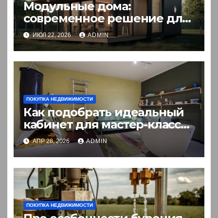
Модульные дома:
современное решение для
комфортного житья
ИЮЛ 22, 2026
ADMIN
ПОКУПКА НЕДВИЖИМОСТИ
Как подобрать идеальный
кабинет для мастер-класса:
пошаговый гид
АПР 28, 2026
ADMIN
ПОКУПКА НЕДВИЖИМОСТИ