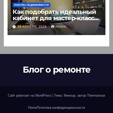
ПОКУПКА НЕДВИЖИМОСТИ
Как подобрать идеальный
кабинет для мастер-класса:
пошаговый гид
28 АПРЕЛЯ, 2026
ADMIN
Блог о ремонте
Сайт работает на WordPress
|
Тема: Newsup, автор
Themeansar
Home
Политика конфиденциальности