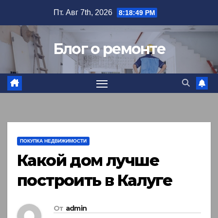
Перейти
Пт. Авг 7th, 2026
8:18:50 PM
к
содержимому
Блог о ремонте
ПОКУПКА НЕДВИЖИМОСТИ
Какой дом лучше
построить в Калуге
От
admin