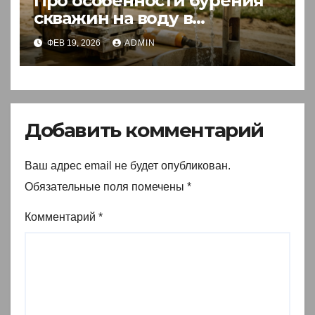
Про особенности бурения
скважин на воду в
республике Алтай
ФЕВ 19, 2026
ADMIN
Добавить комментарий
Ваш адрес email не будет опубликован.
Обязательные поля помечены
*
Комментарий
*