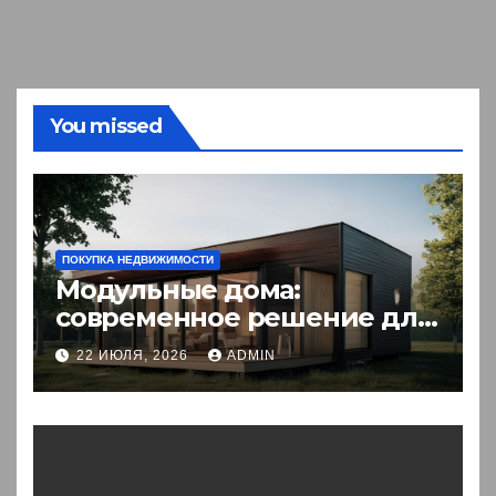
You missed
ПОКУПКА НЕДВИЖИМОСТИ
Модульные дома:
современное решение для
комфортного житья
22 ИЮЛЯ, 2026
ADMIN