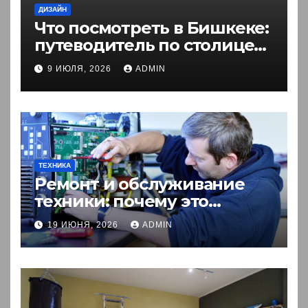
ДИЗАЙН
Что посмотреть в Бишкеке:
путеводитель по столице
Кыргызстана
9 ИЮЛЯ, 2026
ADMIN
ТЕХНИКА
Ремонт и обслуживание
техники: почему это
выгоднее покупки новой?
19 ИЮНЯ, 2026
ADMIN