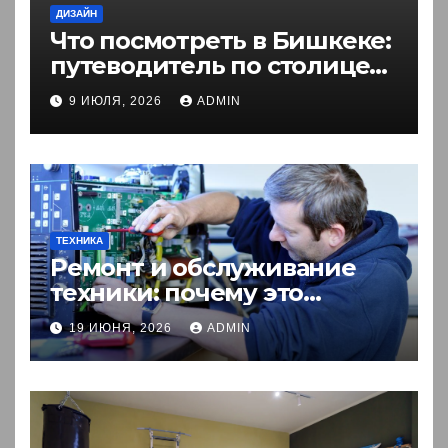
ДИЗАЙН
Что посмотреть в Бишкеке:
путеводитель по столице
Кыргызстана
9 ИЮЛЯ, 2026
ADMIN
ТЕХНИКА
Ремонт и обслуживание
техники: почему это
выгоднее покупки новой?
19 ИЮНЯ, 2026
ADMIN