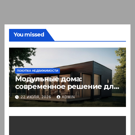
You missed
ПОКУПКА НЕДВИЖИМОСТИ
Модульные дома:
современное решение для
комфортного житья
22 ИЮЛЯ, 2026
ADMIN