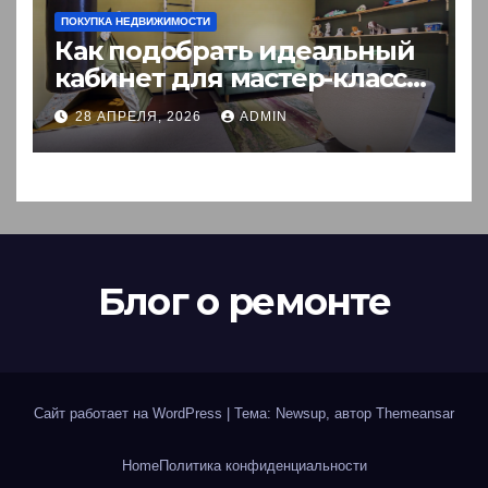
ПОКУПКА НЕДВИЖИМОСТИ
Как подобрать идеальный
кабинет для мастер-класса:
пошаговый гид
28 АПРЕЛЯ, 2026
ADMIN
Блог о ремонте
Сайт работает на WordPress
|
Тема: Newsup, автор
Themeansar
Home
Политика конфиденциальности