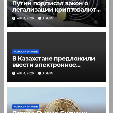
Путин подписал закон о
легализации криптовалют
в России. Что нужно знать
АВГ 4, 2026
ADMIN
НОВОСТИ РАЗНЫЕ
В Казахстане предложили
ввести электронное
разрешение на въезд для
АВГ 4, 2026
ADMIN
иностранцев
НОВОСТИ РАЗНЫЕ