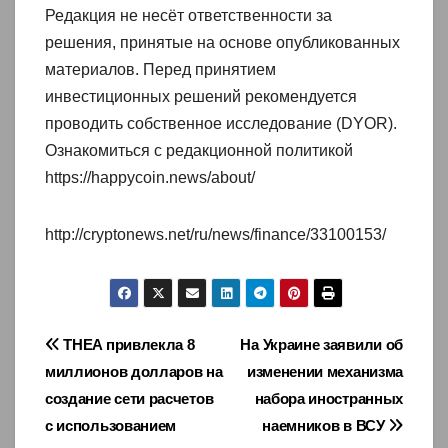
Редакция не несёт ответственности за
решения, принятые на основе опубликованных
материалов. Перед принятием
инвестиционных решений рекомендуется
проводить собственное исследование (DYOR).
Ознакомиться с редакционной политикой
https://happycoin.news/about/
http://cryptonews.net/ru/news/finance/33100153/
Навигация
THEA привлекла 8
На Украине заявили об
миллионов долларов на
изменении механизма
по
создание сети расчетов
набора иностранных
записям
с использованием
наемников в ВСУ