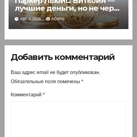
Паркер Льюис: Биткоин —
лучшие деньги, но не через
акции
АВГ 4, 2026
ADMIN
Добавить комментарий
Ваш адрес email не будет опубликован.
Обязательные поля помечены
*
Комментарий
*