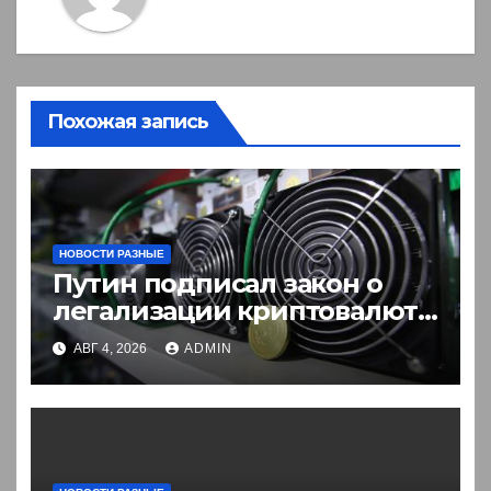
Похожая запись
НОВОСТИ РАЗНЫЕ
Путин подписал закон о
легализации криптовалют
в России. Что нужно знать
АВГ 4, 2026
ADMIN