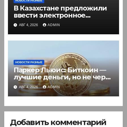
НОВОСТИ РАЗНЫЕ
В Казахстане предложили
ввести электронное
разрешение на въезд для
АВГ 4, 2026
ADMIN
иностранцев
НОВОСТИ РАЗНЫЕ
Паркер Льюис: Биткоин —
лучшие деньги, но не через
акции
АВГ 4, 2026
ADMIN
Добавить комментарий