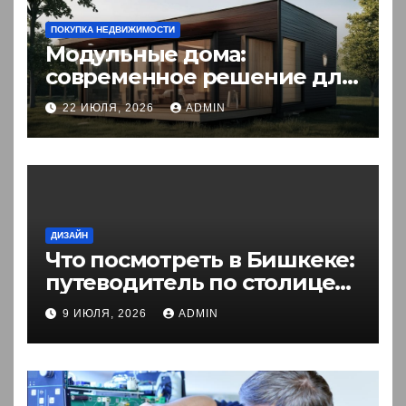
ПОКУПКА НЕДВИЖИМОСТИ
Модульные дома:
современное решение для
комфортного житья
22 ИЮЛЯ, 2026
ADMIN
ДИЗАЙН
Что посмотреть в Бишкеке:
путеводитель по столице
Кыргызстана
9 ИЮЛЯ, 2026
ADMIN