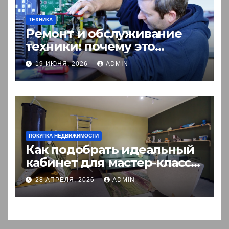
ТЕХНИКА
Ремонт и обслуживание
техники: почему это
выгоднее покупки новой?
19 ИЮНЯ, 2026
ADMIN
ПОКУПКА НЕДВИЖИМОСТИ
Как подобрать идеальный
кабинет для мастер-класса:
пошаговый гид
28 АПРЕЛЯ, 2026
ADMIN