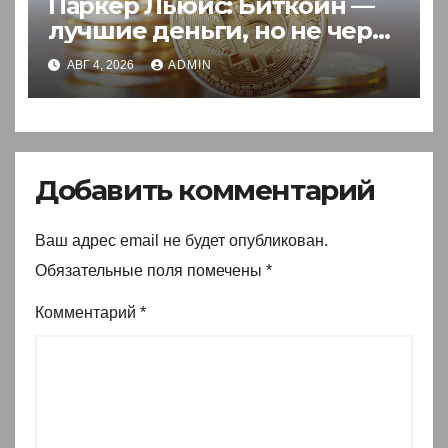
Паркер Льюис: Биткоин —
лучшие деньги, но не через
акции
АВГ 4, 2026
ADMIN
Добавить комментарий
Ваш адрес email не будет опубликован.
Обязательные поля помечены
*
Комментарий
*