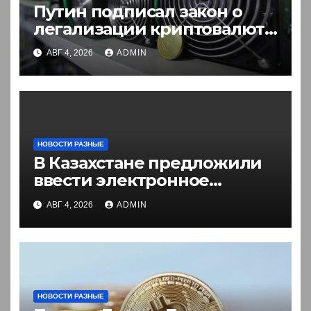
Путин подписал закон о
легализации криптовалют
в России. Что нужно знать
АВГ 4, 2026
ADMIN
НОВОСТИ РАЗНЫЕ
В Казахстане предложили
ввести электронное
разрешение на въезд для
АВГ 4, 2026
ADMIN
иностранцев
НОВОСТИ РАЗНЫЕ