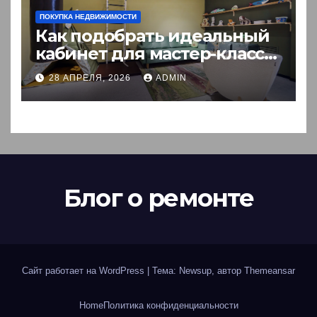
ПОКУПКА НЕДВИЖИМОСТИ
Как подобрать идеальный
кабинет для мастер-класса:
пошаговый гид
28 АПРЕЛЯ, 2026
ADMIN
Блог о ремонте
Сайт работает на WordPress
|
Тема: Newsup, автор
Themeansar
Home
Политика конфиденциальности