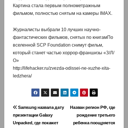
Картина стала первым полнометражным
фильмом, полностью снятым на камеры IMAX.
Журналисты выбрали 10 лучших научно-
фантастических фильмов, снятых по книгамПо
вселенной SCP Foundation снимут фильм,
который станет частью хоррор-франшизы «З/Л/
О»
http://lifehacker.ru/zvezda-odissei-ne-xuzhe-xita-
ledzhera/
Навигация
Samsung назвала дату
Назван регион РФ, где
презентации Galaxy
рождение третьего
по
Unpacked, где покажет
ребенка поощряется