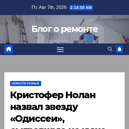
Перейти
Пт. Авг 7th, 2026
2:18:02 AM
к
содержимому
Блог о ремонте
НОВОСТИ РАЗНЫЕ
Кристофер Нолан
назвал звезду
«Одиссеи»,