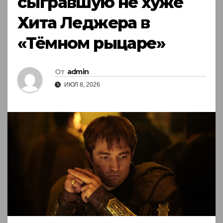
сыгравшую не хуже
Хита Леджера в
«Тёмном рыцаре»
От
admin
ИЮЛ 8, 2026