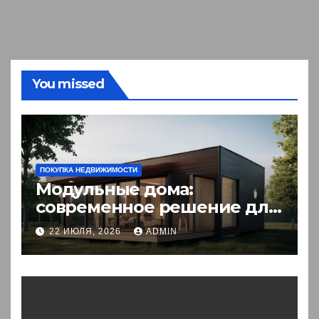
You missed
ПОКУПКА НЕДВИЖИМОСТИ
Модульные дома:
современное решение для
комфортного житья
22 ИЮЛЯ, 2026
ADMIN