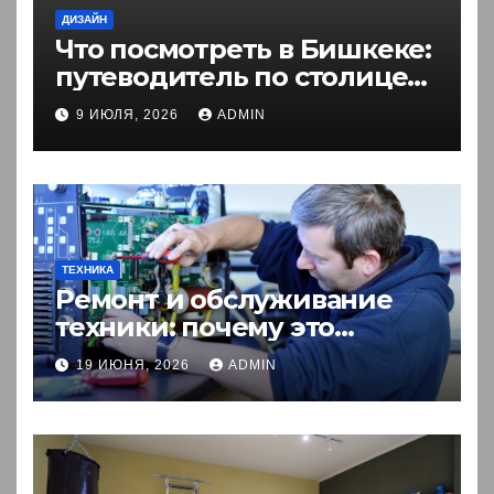
ДИЗАЙН
Что посмотреть в Бишкеке:
путеводитель по столице
Кыргызстана
9 ИЮЛЯ, 2026
ADMIN
ТЕХНИКА
Ремонт и обслуживание
техники: почему это
выгоднее покупки новой?
19 ИЮНЯ, 2026
ADMIN