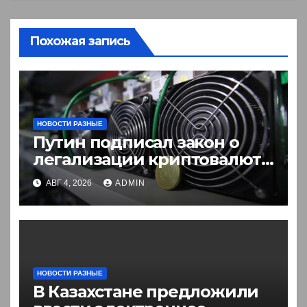
Похожая запись
НОВОСТИ РАЗНЫЕ
Путин подписал закон о
легализации криптовалют
в России. Что нужно знать
АВГ 4, 2026
ADMIN
НОВОСТИ РАЗНЫЕ
В Казахстане предложили