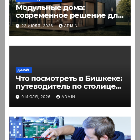
Модульные дома:
современное решение для
комфортного житья
22 ИЮЛЯ, 2026
ADMIN
ДИЗАЙН
Что посмотреть в Бишкеке:
путеводитель по столице
Кыргызстана
9 ИЮЛЯ, 2026
ADMIN