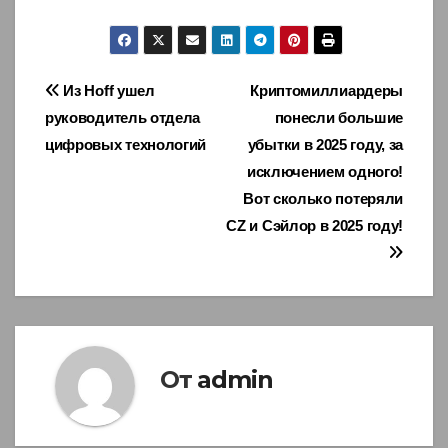
Навигация
Из Hoff ушел
Криптомиллиардеры
руководитель отдела
понесли большие
по
цифровых технологий
убытки в 2025 году, за
записям
исключением одного!
Вот сколько потеряли
CZ и Сэйлор в 2025 году!
От
admin