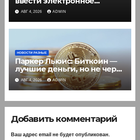
ввести электронное
разрешение на въезд для
АВГ 4, 2026
ADMIN
иностранцев
НОВОСТИ РАЗНЫЕ
Паркер Льюис: Биткоин —
лучшие деньги, но не через
акции
АВГ 4, 2026
ADMIN
Добавить комментарий
Ваш адрес email не будет опубликован.