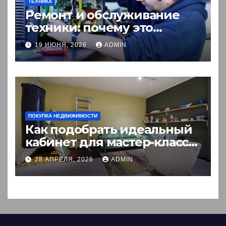
ТЕХНИКА
Ремонт и обслуживание
техники: почему это
выгоднее покупки новой?
19 ИЮНЯ, 2026
ADMIN
ПОКУПКА НЕДВИЖИМОСТИ
Как подобрать идеальный
кабинет для мастер-класса:
пошаговый гид
28 АПРЕЛЯ, 2026
ADMIN