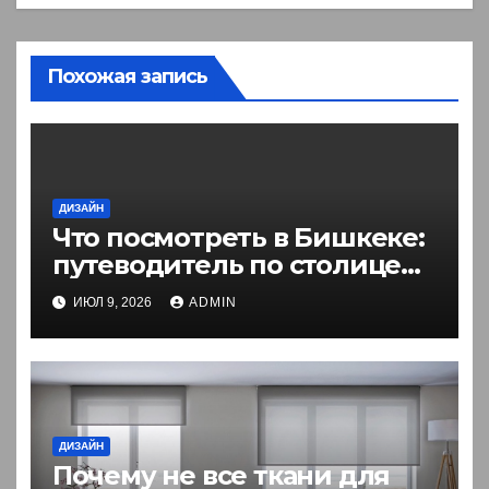
Похожая запись
ДИЗАЙН
Что посмотреть в Бишкеке:
путеводитель по столице
Кыргызстана
ИЮЛ 9, 2026
ADMIN
ДИЗАЙН
Почему не все ткани для