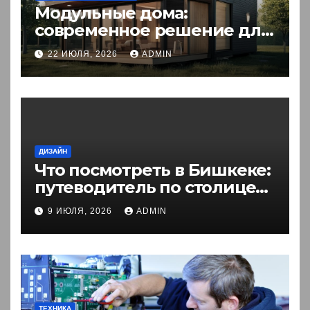
Модульные дома:
современное решение для
комфортного житья
22 ИЮЛЯ, 2026
ADMIN
ДИЗАЙН
Что посмотреть в Бишкеке:
путеводитель по столице
Кыргызстана
9 ИЮЛЯ, 2026
ADMIN
ТЕХНИКА