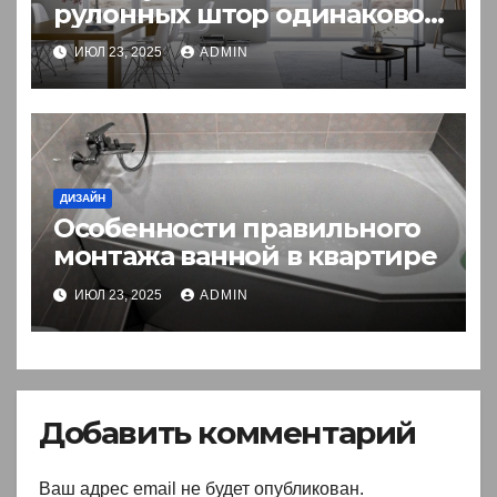
рулонных штор одинаково
защищают от солнца?
ИЮЛ 23, 2025
ADMIN
ДИЗАЙН
Особенности правильного
монтажа ванной в квартире
ИЮЛ 23, 2025
ADMIN
Добавить комментарий
Ваш адрес email не будет опубликован.