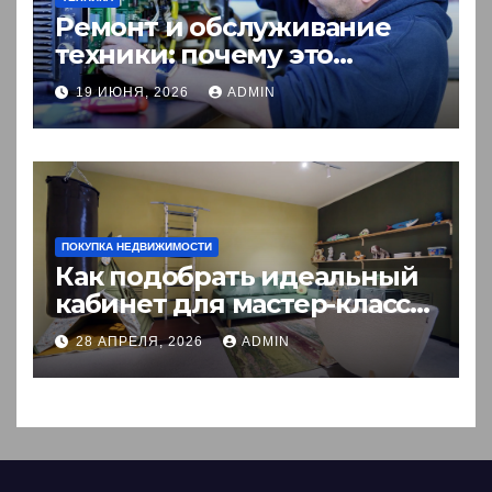
Ремонт и обслуживание
техники: почему это
выгоднее покупки новой?
19 ИЮНЯ, 2026
ADMIN
ПОКУПКА НЕДВИЖИМОСТИ
Как подобрать идеальный
кабинет для мастер-класса:
пошаговый гид
28 АПРЕЛЯ, 2026
ADMIN