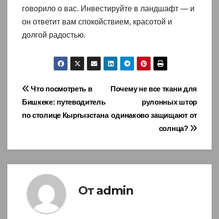
говорило о вас. Инвестируйте в ландшафт — и
он ответит вам спокойствием, красотой и
долгой радостью.
Навигация
Что посмотреть в
Почему не все ткани для
Бишкеке: путеводитель
рулонных штор
по
по столице Кыргызстана
одинаково защищают от
записям
солнца?
От
admin