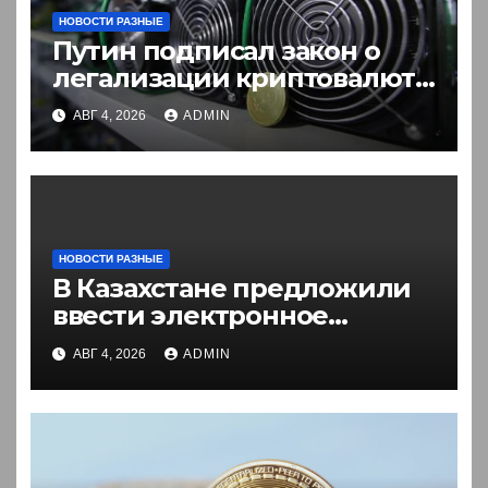
НОВОСТИ РАЗНЫЕ
Путин подписал закон о
легализации криптовалют
в России. Что нужно знать
АВГ 4, 2026
ADMIN
НОВОСТИ РАЗНЫЕ
В Казахстане предложили
ввести электронное
разрешение на въезд для
АВГ 4, 2026
ADMIN
иностранцев