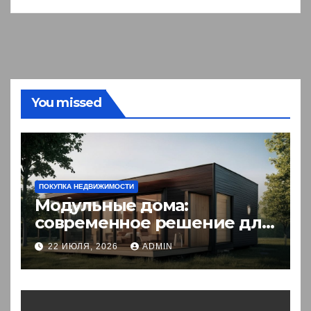
You missed
ПОКУПКА НЕДВИЖИМОСТИ
Модульные дома:
современное решение для
комфортного житья
22 ИЮЛЯ, 2026
ADMIN