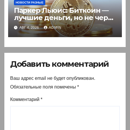
НОВОСТИ РАЗНЫЕ
Паркер Льюис: Биткоин —
лучшие деньги, но не через
акции
АВГ 4, 2026
ADMIN
Добавить комментарий
Ваш адрес email не будет опубликован.
Обязательные поля помечены
*
Комментарий
*