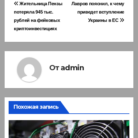
Навигация
Жительница Пензы
Лавров пояснил, к чему
потеряла 945 тыс.
приведет вступление
по
рублей на фейковых
Украины в ЕС
записям
криптоинвестициях
От
admin
Похожая запись