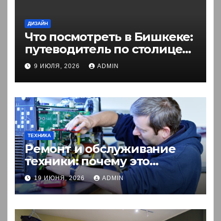
ДИЗАЙН
Что посмотреть в Бишкеке:
путеводитель по столице
Кыргызстана
9 ИЮЛЯ, 2026
ADMIN
ТЕХНИКА
Ремонт и обслуживание
техники: почему это
выгоднее покупки новой?
19 ИЮНЯ, 2026
ADMIN