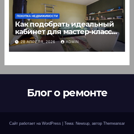
ПОКУПКА НЕДВИЖИМОСТИ
Как подобрать идеальный
кабинет для мастер-класса:
пошаговый гид
28 АПРЕЛЯ, 2026
ADMIN
Блог о ремонте
Сайт работает на WordPress
|
Тема: Newsup, автор
Themeansar