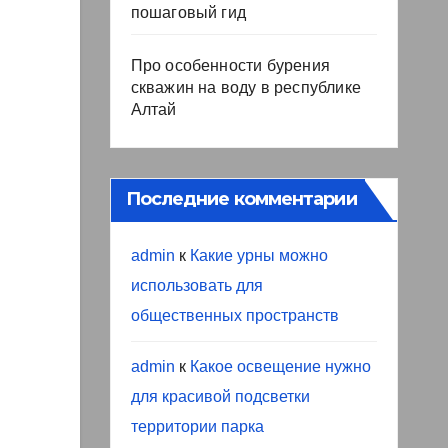
пошаговый гид
Про особенности бурения
скважин на воду в республике
Алтай
Последние комментарии
admin
к
Какие урны можно
использовать для
общественных пространств
admin
к
Какое освещение нужно
для красивой подсветки
территории парка