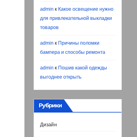
admin
к
Какое освещение нужно
для привлекательной выкладки
товаров
admin
к
Причины поломки
бампера и способы ремонта
admin
к
Пошив какой одежды
выгоднее открыть
Рубрики
Дизайн