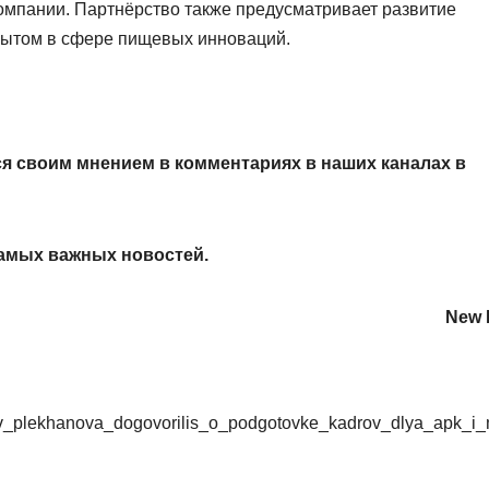
омпании. Партнёрство также предусматривает развитие
пытом в сфере пищевых инноваций.
я своим мнением в комментариях в наших каналах в
амых важных новостей.
New R
m_g_v_plekhanova_dogovorilis_o_podgotovke_kadrov_dlya_apk_i