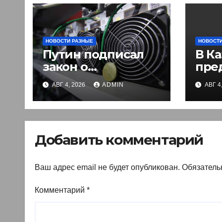
НОВОСТИ РАЗНЫЕ
НОВОСТИ
Путин подписал
В Ка
закон о
пре
легализации
вве
АВГ 4, 2026
ADMIN
АВГ 4
криптовалют в
эле
России. Что нужно
раз
знать
въе
ино
Добавить комментарий
Ваш адрес email не будет опубликован.
Обязатель
Комментарий
*