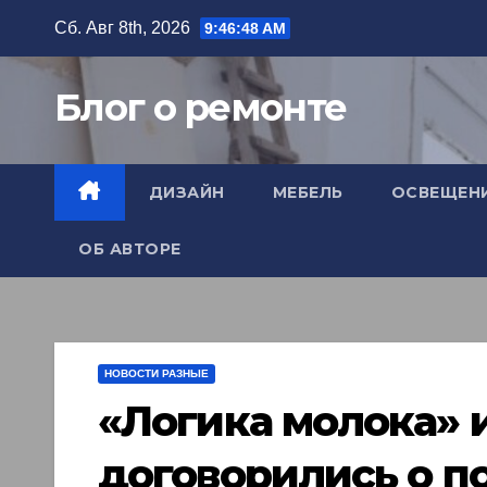
Перейти
Сб. Авг 8th, 2026
9:46:50 AM
к
содержимому
Блог о ремонте
ДИЗАЙН
МЕБЕЛЬ
ОСВЕЩЕН
ОБ АВТОРЕ
НОВОСТИ РАЗНЫЕ
«Логика молока» и
договорились о п