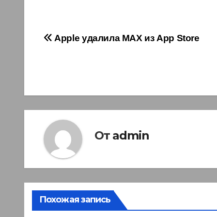
Навигация
Apple удалила MAX из App Store
по
записям
От
admin
Похожая запись