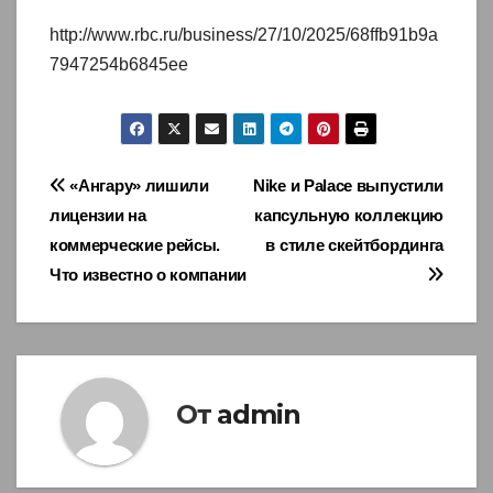
http://www.rbc.ru/business/27/10/2025/68ffb91b9a
7947254b6845ee
Навигация
«Ангару» лишили
Nike и Palace выпустили
лицензии на
капсульную коллекцию
по
коммерческие рейсы.
в стиле скейтбординга
записям
Что известно о компании
От
admin