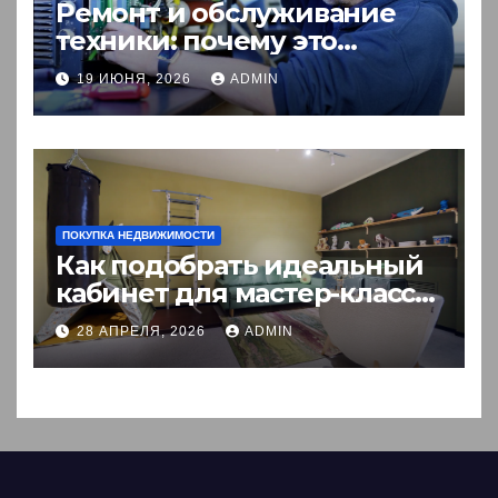
Ремонт и обслуживание
техники: почему это
выгоднее покупки новой?
19 ИЮНЯ, 2026
ADMIN
ПОКУПКА НЕДВИЖИМОСТИ
Как подобрать идеальный
кабинет для мастер-класса:
пошаговый гид
28 АПРЕЛЯ, 2026
ADMIN