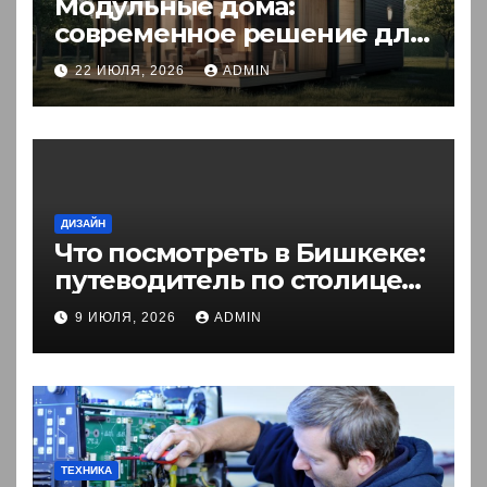
Модульные дома:
современное решение для
комфортного житья
22 ИЮЛЯ, 2026
ADMIN
ДИЗАЙН
Что посмотреть в Бишкеке:
путеводитель по столице
Кыргызстана
9 ИЮЛЯ, 2026
ADMIN
ТЕХНИКА