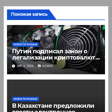
Похожая запись
НОВОСТИ РАЗНЫЕ
Путин подписал закон о
легализации криптовалют
в России. Что нужно знать
АВГ 4, 2026
ADMIN
НОВОСТИ РАЗНЫЕ
В Казахстане предложили
ввести электронное