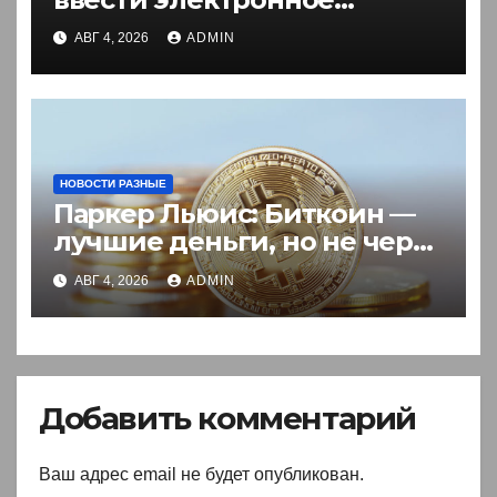
разрешение на въезд для
АВГ 4, 2026
ADMIN
иностранцев
НОВОСТИ РАЗНЫЕ
Паркер Льюис: Биткоин —
лучшие деньги, но не через
акции
АВГ 4, 2026
ADMIN
Добавить комментарий
Ваш адрес email не будет опубликован.