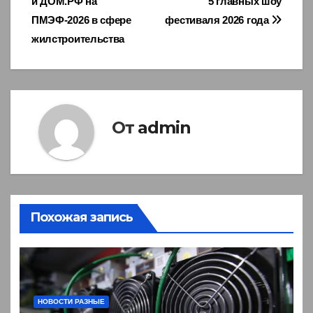
и ДОМ.РФ на
5 главных шоу
записям
ПМЭФ-2026 в сфере
фестиваля 2026 года
жилстроительства
От
admin
Похожая запись
НОВОСТИ РАЗНЫЕ