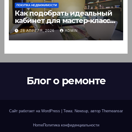
ПОКУПКА НЕДВИЖИМОСТИ
Как подобрать идеальный
кабинет для мастер-класса:
пошаговый гид
28 АПРЕЛЯ, 2026
ADMIN
Блог о ремонте
Сайт работает на WordPress
|
Тема: Newsup, автор
Themeansar
Home
Политика конфиденциальности