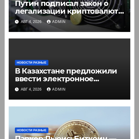
Путин подписал закон о
легализации криптовалют
в России. Что нужно знать
АВГ 4, 2026
ADMIN
НОВОСТИ РАЗНЫЕ
В Казахстане предложили
ввести электронное
разрешение на въезд для
АВГ 4, 2026
ADMIN
иностранцев
НОВОСТИ РАЗНЫЕ
Паркер Льюис: Биткоин —