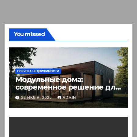
You missed
ПОКУПКА НЕДВИЖИМОСТИ
Модульные дома:
современное решение для
комфортного житья
22 ИЮЛЯ, 2026
ADMIN