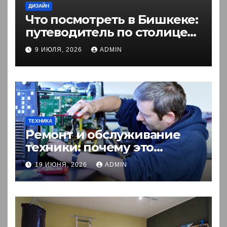
ДИЗАЙН
Что посмотреть в Бишкеке:
путеводитель по столице
Кыргызстана
9 ИЮЛЯ, 2026
ADMIN
ТЕХНИКА
Ремонт и обслуживание
техники: почему это
выгоднее покупки новой?
19 ИЮНЯ, 2026
ADMIN