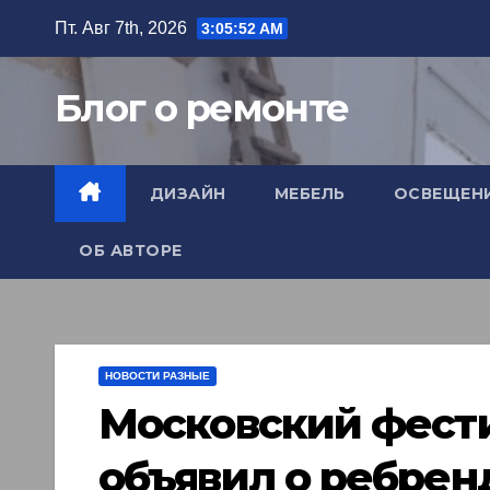
Перейти
Пт. Авг 7th, 2026
3:05:54 AM
к
содержимому
Блог о ремонте
ДИЗАЙН
МЕБЕЛЬ
ОСВЕЩЕН
ОБ АВТОРЕ
НОВОСТИ РАЗНЫЕ
Московский фести
объявил о ребрен