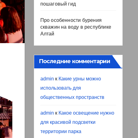
пошаговый гид
Про особенности бурения
скважин на воду в республике
Алтай
Последние комментарии
admin
к
Какие урны можно
использовать для
общественных пространств
admin
к
Какое освещение нужно
для красивой подсветки
территории парка