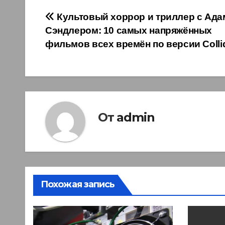
Навигация
Культовый хоррор и триллер с Ад
Сэндлером: 10 самых напряжённых
по
фильмов всех времён по версии Colli
записям
От
admin
Похожая запись