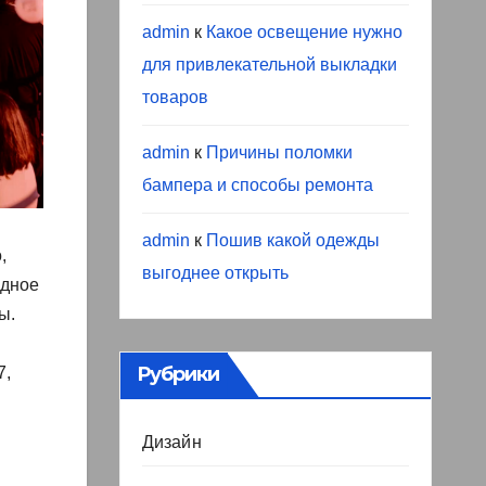
admin
к
Какое освещение нужно
для привлекательной выкладки
товаров
admin
к
Причины поломки
бампера и способы ремонта
admin
к
Пошив какой одежды
,
выгоднее открыть
одное
ы.
Рубрики
7,
Дизайн