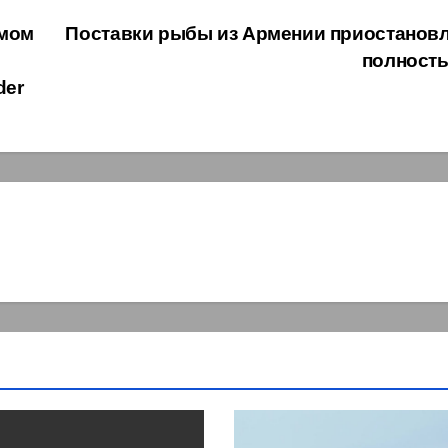
амом
Поставки рыбы из Армении приостанов
полност
der