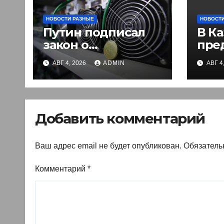
НОВОСТИ РАЗНЫЕ
НОВОСТИ
Путин подписал
В Ка
закон о
пре
легализации
вве
АВГ 4, 2026
ADMIN
АВГ 4
криптовалют в
эле
России. Что нужно
раз
знать
въе
ино
Добавить комментарий
Ваш адрес email не будет опубликован.
Обязатель
Комментарий
*