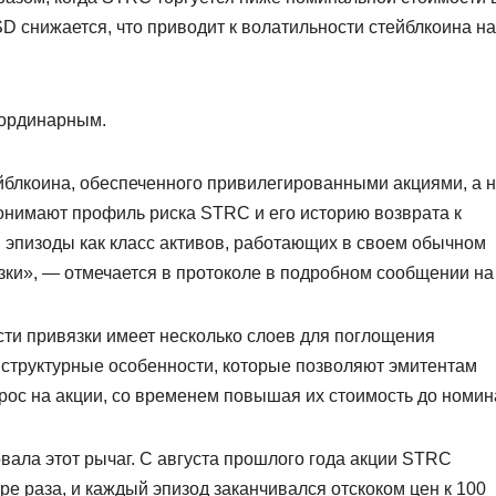
D снижается, что приводит к волатильности стейблкоина на
аординарным.
йблкоина, обеспеченного привилегированными акциями, а 
онимают профиль риска STRC и его историю возврата к
 эпизоды как класс активов, работающих в своем обычном
язки», — отмечается в протоколе в подробном сообщении на
сти привязки имеет несколько слоев для поглощения
структурные особенности, которые позволяют эмитентам
рос на акции, со временем повышая их стоимость до номин
овала этот рычаг. С августа прошлого года акции STRC
е раза, и каждый эпизод заканчивался отскоком цен к 100