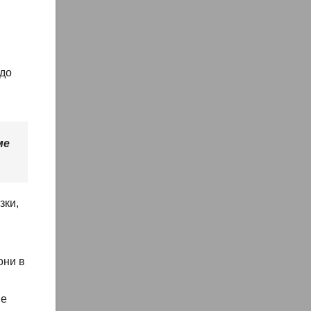
 до
ме
зки,
они в
не