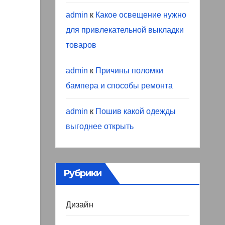
admin
к
Какое освещение нужно
для привлекательной выкладки
товаров
admin
к
Причины поломки
бампера и способы ремонта
admin
к
Пошив какой одежды
выгоднее открыть
Рубрики
Дизайн