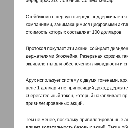
depeg apxUSD. Источник: CoinMarketCap.
Стейблкоин в первую очередь поддерживаетс
компаниями, занимающимися цифровыми актива
стоимость которых составляет 100 долларов.
Протокол покупает эти акции, собирает дивиде
держателями блокчейна. Резервная корзина та
эквиваленты для обеспечения ликвидности и с
Apyx использует систему с двумя токенами. a
цене 1 доллар и не приносящий доход; держат
сберегательный токен, который накапливает пр
привилегированных акций.
Тем не менее, поскольку привилегированные ак
влияет волатильность базовых акций. Таким об