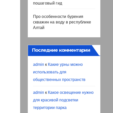
пошаговый гид
Про особенности бурения
скважин на воду в республике
Алтай
Последние комментарии
admin
к
Какие урны можно
использовать для
общественных пространств
admin
к
Какое освещение нужно
для красивой подсветки
территории парка