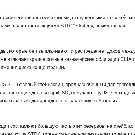
я привилегированными акциями, выпущенными казначейски
ми, в частности акциями STRC Strategy, номинальная
нды, которые они выплачивают, и распределяет доход межд
кже включает краткосрочные казначейские облигации США и
нижения риска концентрации.
pxUSD — базовый стейблкоин, предназначенный для торговл
ели, вносящие депозит apxUSD, получают apyUSD, доходны
ибыль за счет дивидендов, поступающих от базовых
ции составляют большую часть этих резервов, на стейблко
разом, когда STRC торгуется ниже номинальной стоимости 