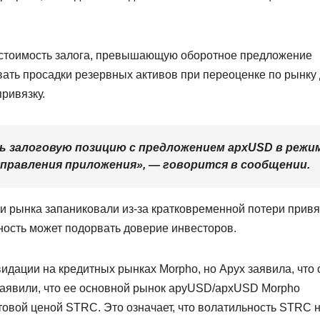
т стоимость залога, превышающую оборотное предложение
вать просадки резервных активов при переоценке по рынку
привязку.
 залоговую позицию с предложением apxUSD в режи
управления приложения», — говорится в сообщении.
ки рынка запаниковали из-за кратковременной потери привя
ность может подорвать доверие инвесторов.
идации на кредитных рынках Morpho, но Apyx заявила, что 
заявили, что ее основной рынок apyUSD/apxUSD Morpho
товой ценой STRC. Это означает, что волатильность STRC 