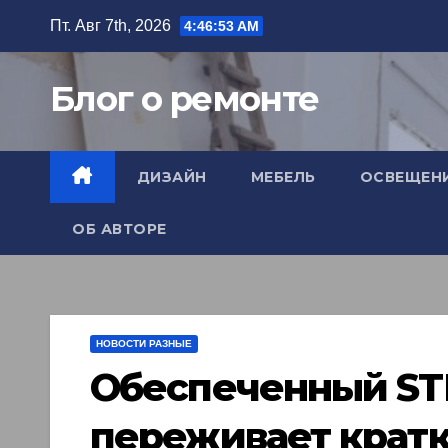
Перейти
Пт. Авг 7th, 2026
4:46:54 AM
к
содержимому
Блог о ремонте
ДИЗАЙН
МЕБЕЛЬ
ОСВЕЩЕН
ОБ АВТОРЕ
НОВОСТИ РАЗНЫЕ
Обеспеченный ST
переживает крат