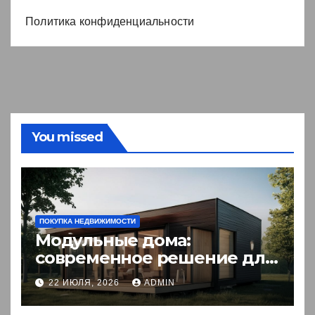
Политика конфиденциальности
You missed
ПОКУПКА НЕДВИЖИМОСТИ
Модульные дома:
современное решение для
комфортного житья
22 ИЮЛЯ, 2026
ADMIN