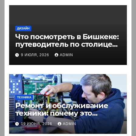
ДИЗАЙН
Что посмотреть в Бишкеке:
путеводитель по столице
Кыргызстана
9 ИЮЛЯ, 2026
ADMIN
ТЕХНИКА
Ремонт и обслуживание
техники: почему это
выгоднее покупки новой?
19 ИЮНЯ, 2026
ADMIN