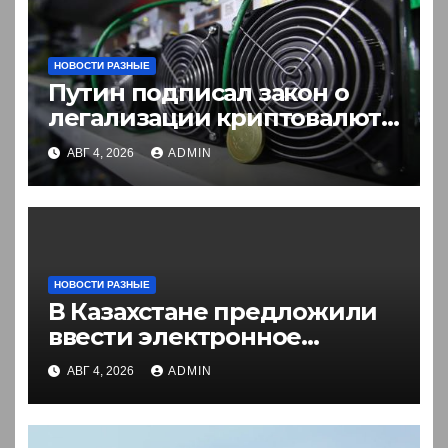
НОВОСТИ РАЗНЫЕ
Путин подписал закон о
легализации криптовалют
в России. Что нужно знать
АВГ 4, 2026
ADMIN
НОВОСТИ РАЗНЫЕ
В Казахстане предложили
ввести электронное
разрешение на въезд для
АВГ 4, 2026
ADMIN
иностранцев