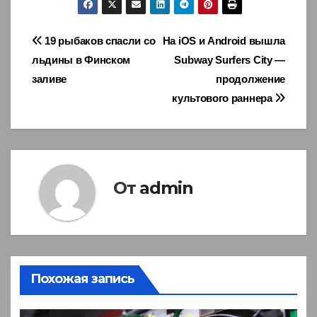
Навигация
19 рыбаков спасли со
На iOS и Android вышла
льдины в Финском
Subway Surfers City —
по
заливе
продолжение
записям
культового раннера
От
admin
Похожая запись