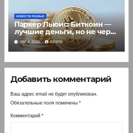
НОВОСТИ РАЗНЫЕ
Паркер Льюис: Биткоин —
лучшие деньги, но не через
акции
АВГ 4, 2026
ADMIN
Добавить комментарий
Ваш адрес email не будет опубликован.
Обязательные поля помечены
*
Комментарий
*