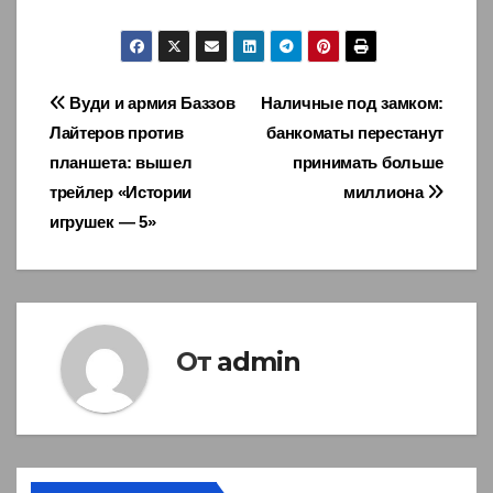
Навигация
Вуди и армия Баззов
Наличные под замком:
Лайтеров против
банкоматы перестанут
по
планшета: вышел
принимать больше
записям
трейлер «Истории
миллиона
игрушек — 5»
От
admin