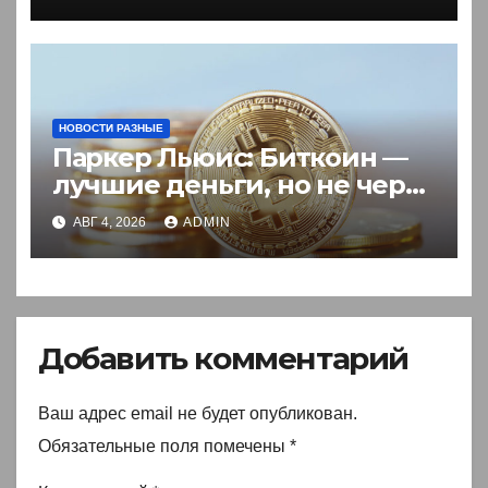
иностранцев
НОВОСТИ РАЗНЫЕ
Паркер Льюис: Биткоин —
лучшие деньги, но не через
акции
АВГ 4, 2026
ADMIN
Добавить комментарий
Ваш адрес email не будет опубликован.
Обязательные поля помечены
*