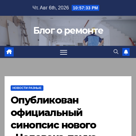
Перейти
Чт. Авг 6th, 2026
10:57:34 PM
к
содержимому
Блог о ремонте
НОВОСТИ РАЗНЫЕ
Опубликован
официальный
синопсис нового