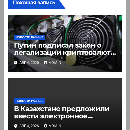
Похожая запись
НОВОСТИ РАЗНЫЕ
Путин подписал закон о
легализации криптовалют
в России. Что нужно знать
АВГ 4, 2026
ADMIN
НОВОСТИ РАЗНЫЕ
В Казахстане предложили
ввести электронное
разрешение на въезд для
АВГ 4, 2026
ADMIN