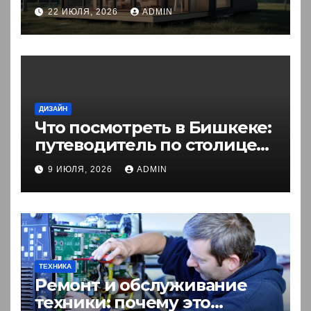
комфортного житья
22 ИЮЛЯ, 2026
ADMIN
ДИЗАЙН
Что посмотреть в Бишкеке:
путеводитель по столице
Кыргызстана
9 ИЮЛЯ, 2026
ADMIN
ТЕХНИКА
Ремонт и обслуживание
техники: почему это