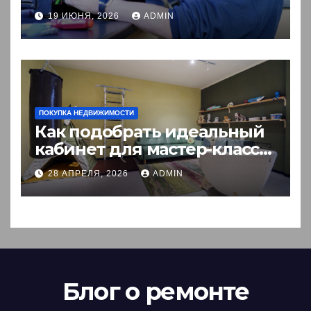
выгоднее покупки новой?
19 ИЮНЯ, 2026
ADMIN
ПОКУПКА НЕДВИЖИМОСТИ
Как подобрать идеальный
кабинет для мастер-класса:
пошаговый гид
28 АПРЕЛЯ, 2026
ADMIN
Блог о ремонте