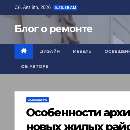
Перейти
Сб. Авг 8th, 2026
5:26:40 AM
к
содержимому
Блог о ремонте
ДИЗАЙН
МЕБЕЛЬ
ОСВЕЩЕН
ОБ АВТОРЕ
ОСВЕЩЕНИЕ
Особенности арх
новых жилых рай