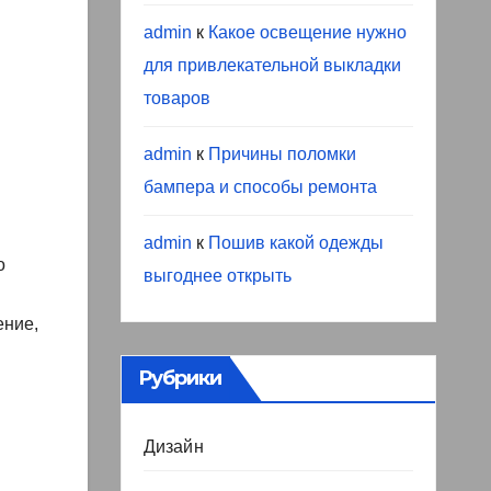
admin
к
Какое освещение нужно
для привлекательной выкладки
товаров
admin
к
Причины поломки
бампера и способы ремонта
admin
к
Пошив какой одежды
о
выгоднее открыть
ение,
Рубрики
Дизайн