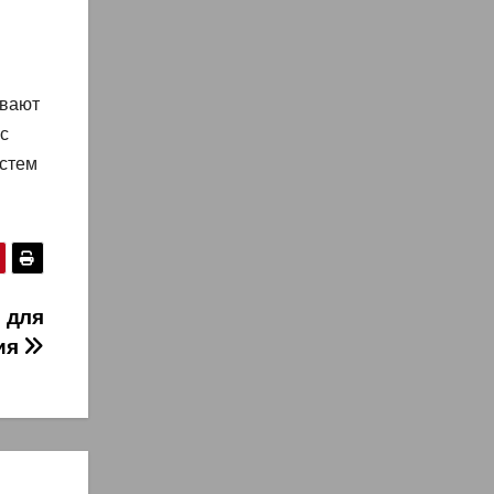
ивают
с
истем
 для
ия