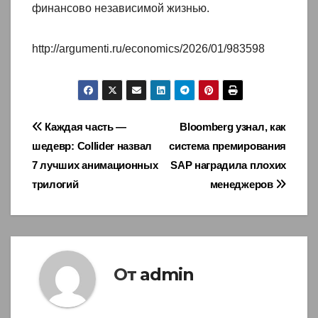
финансово независимой жизнью.
http://argumenti.ru/economics/2026/01/983598
Навигация
Каждая часть —
Bloomberg узнал, как
шедевр: Collider назвал
система премирования
по
7 лучших анимационных
SAP наградила плохих
записям
трилогий
менеджеров
От
admin