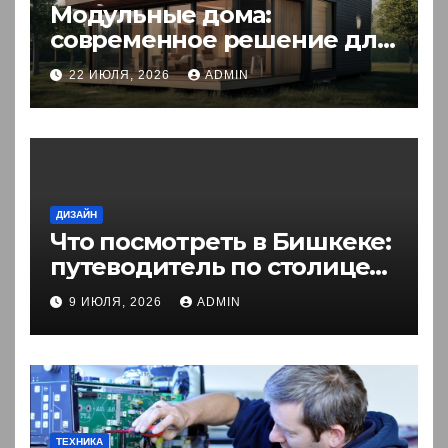
Модульные дома:
современное решение для
комфортного житья
22 ИЮЛЯ, 2026
ADMIN
ДИЗАЙН
Что посмотреть в Бишкеке:
путеводитель по столице
Кыргызстана
9 ИЮЛЯ, 2026
ADMIN
ТЕХНИКА