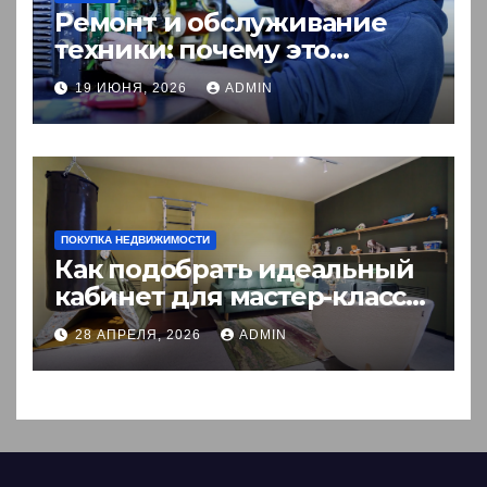
Ремонт и обслуживание
техники: почему это
выгоднее покупки новой?
19 ИЮНЯ, 2026
ADMIN
ПОКУПКА НЕДВИЖИМОСТИ
Как подобрать идеальный
кабинет для мастер-класса:
пошаговый гид
28 АПРЕЛЯ, 2026
ADMIN