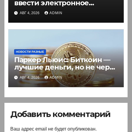
ввести электронное
разрешение на въезд для
АВГ 4, 2026
ADMIN
иностранцев
НОВОСТИ РАЗНЫЕ
Паркер Льюис: Биткоин —
лучшие деньги, но не через
акции
АВГ 4, 2026
ADMIN
Добавить комментарий
Ваш адрес email не будет опубликован.