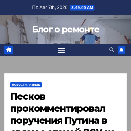
Перейти
Пт. Авг 7th, 2026
3:49:01 AM
к
содержимому
Блог о ремонте
НОВОСТИ РАЗНЫЕ
Песков
прокомментировал
поручения Путина в