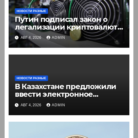
НОВОСТИ РАЗНЫЕ
Путин подписал закон о
легализации криптовалют
в России. Что нужно знать
АВГ 4, 2026
ADMIN
НОВОСТИ РАЗНЫЕ
В Казахстане предложили
ввести электронное
разрешение на въезд для
АВГ 4, 2026
ADMIN
иностранцев