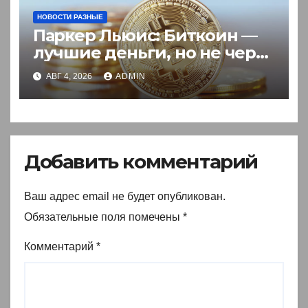
НОВОСТИ РАЗНЫЕ
Паркер Льюис: Биткоин —
лучшие деньги, но не через
акции
АВГ 4, 2026
ADMIN
Добавить комментарий
Ваш адрес email не будет опубликован.
Обязательные поля помечены
*
Комментарий
*