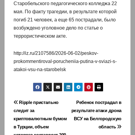
Старобельского педагогического колледжа 22
мая. По факту трагедии, в результате которой
погиб 21 человек, а еще 65 пострадали, было
возбуждено уголовное дело по статье о
террористическом акте.
http://iz.ru/2107586/2026-06-02/peskov-
prokommentiroval-porucheniia-putina-v-sviazi-s-
atakoi-vsu-na-starobelsk
Навигация
Ripple пристально
Ребенок пострадал в
следит за
результате атаки дрона
по
криптовалютным бумом
ВСУ на Белгородскую
записям
в Турции, объем
область
которого составляет 200