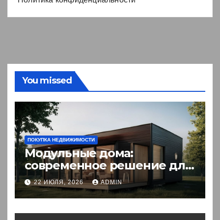
You missed
ПОКУПКА НЕДВИЖИМОСТИ
Модульные дома:
современное решение для
комфортного житья
22 ИЮЛЯ, 2026
ADMIN