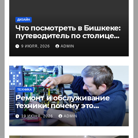
ДИЗАЙН
Что посмотреть в Бишкеке:
путеводитель по столице
Кыргызстана
9 ИЮЛЯ, 2026
ADMIN
ТЕХНИКА
Ремонт и обслуживание
техники: почему это
выгоднее покупки новой?
19 ИЮНЯ, 2026
ADMIN