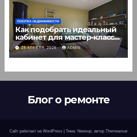
ПОКУПКА НЕДВИЖИМОСТИ
Как подобрать идеальный
кабинет для мастер-класса:
пошаговый гид
28 АПРЕЛЯ, 2026
ADMIN
Блог о ремонте
Сайт работает на WordPress
|
Тема: Newsup, автор
Themeansar