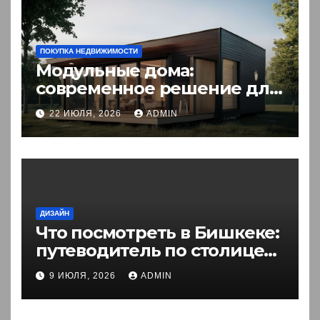
ПОКУПКА НЕДВИЖИМОСТИ
Модульные дома:
современное решение для
комфортного житья
22 ИЮЛЯ, 2026
ADMIN
ДИЗАЙН
Что посмотреть в Бишкеке:
путеводитель по столице
Кыргызстана
9 ИЮЛЯ, 2026
ADMIN