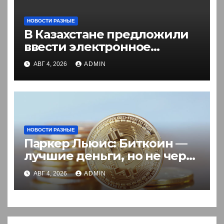
НОВОСТИ РАЗНЫЕ
В Казахстане предложили
ввести электронное
разрешение на въезд для
АВГ 4, 2026
ADMIN
иностранцев
НОВОСТИ РАЗНЫЕ
Паркер Льюис: Биткоин —
лучшие деньги, но не через
акции
АВГ 4, 2026
ADMIN