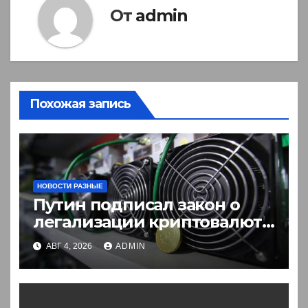
От
admin
Похожая запись
НОВОСТИ РАЗНЫЕ
Путин подписал закон о
легализации криптовалют
в России. Что нужно знать
АВГ 4, 2026
ADMIN