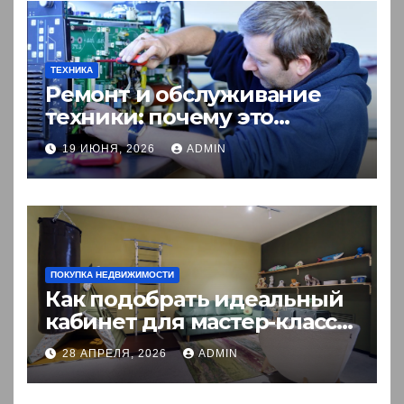
ТЕХНИКА
Ремонт и обслуживание
техники: почему это
выгоднее покупки новой?
19 ИЮНЯ, 2026
ADMIN
ПОКУПКА НЕДВИЖИМОСТИ
Как подобрать идеальный
кабинет для мастер-класса:
пошаговый гид
28 АПРЕЛЯ, 2026
ADMIN