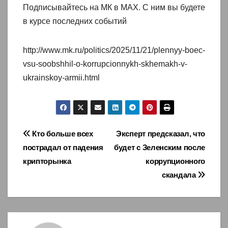
Подписывайтесь на МК в МАХ. С ним вы будете
в курсе последних событий
http://www.mk.ru/politics/2025/11/21/plennyy-boec-
vsu-soobshhil-o-korrupcionnykh-skhemakh-v-
ukrainskoy-armii.html
Навигация
Кто больше всех
Эксперт предсказал, что
пострадал от падения
будет с Зеленским после
по
крипторынка
коррупционного
записям
скандала