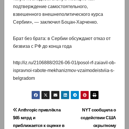
подтверждение самостоятельного,
взвешенного внешнеполитического курса
Сербии», — заключил Боцан-Харченко.
Брат без брата: в Сербии обсуждают отказ от
безвиза с РФ до конца года
http://iz.ru/2106888/2026-06-01/posol-rf-zaiavil-ob-
ispravnoi-rabote-mekhanizmov-vzaimodeistviia-s-
belgradom
Навигация
Anthropic привлёкла
NYT сообщила о
$65 млрд и
содействии США
по
приближается к оценке в
скрытному