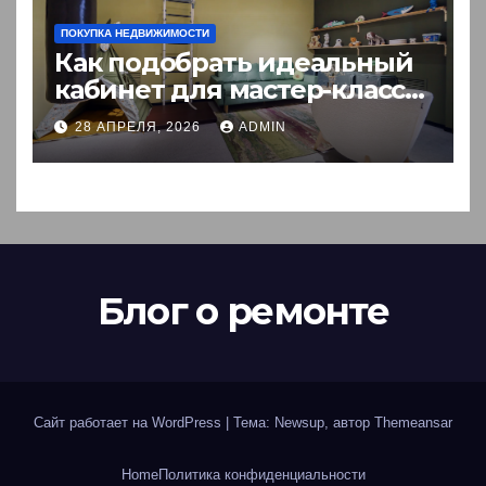
ПОКУПКА НЕДВИЖИМОСТИ
Как подобрать идеальный
кабинет для мастер-класса:
пошаговый гид
28 АПРЕЛЯ, 2026
ADMIN
Блог о ремонте
Сайт работает на WordPress
|
Тема: Newsup, автор
Themeansar
Home
Политика конфиденциальности