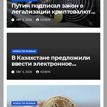
Путин подписал закон о
легализации криптовалют
в России. Что нужно знать
АВГ 4, 2026
ADMIN
НОВОСТИ РАЗНЫЕ
В Казахстане предложили
ввести электронное
разрешение на въезд для
АВГ 4, 2026
ADMIN
иностранцев
НОВОСТИ РАЗНЫЕ