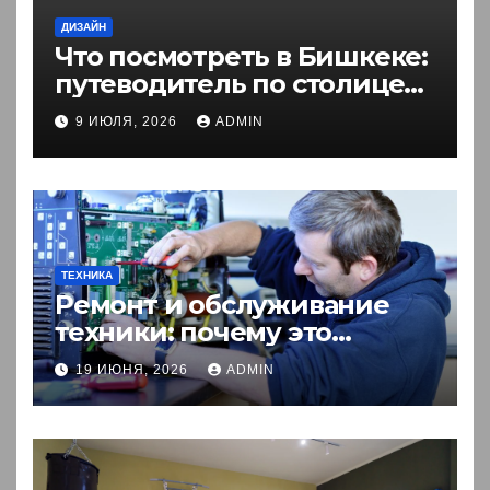
ДИЗАЙН
Что посмотреть в Бишкеке:
путеводитель по столице
Кыргызстана
9 ИЮЛЯ, 2026
ADMIN
ТЕХНИКА
Ремонт и обслуживание
техники: почему это
выгоднее покупки новой?
19 ИЮНЯ, 2026
ADMIN