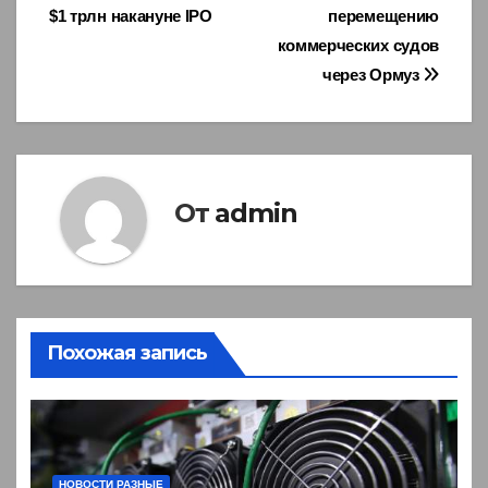
записям
$1 трлн накануне IPO
перемещению
коммерческих судов
через Ормуз
От
admin
Похожая запись
НОВОСТИ РАЗНЫЕ