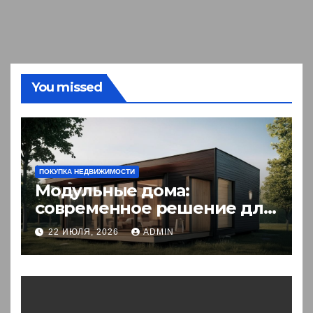
You missed
ПОКУПКА НЕДВИЖИМОСТИ
Модульные дома:
современное решение для
комфортного житья
22 ИЮЛЯ, 2026
ADMIN