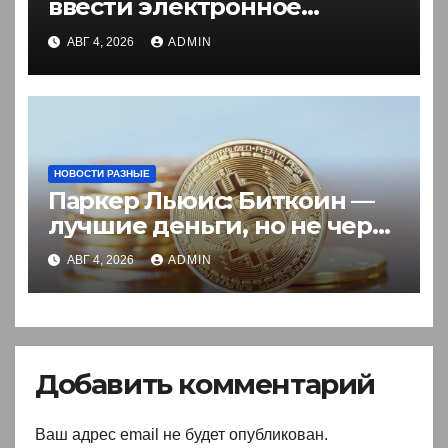
ввести электронное
разрешение на въезд для
АВГ 4, 2026
ADMIN
иностранцев
НОВОСТИ РАЗНЫЕ
Паркер Льюис: Биткоин —
лучшие деньги, но не через
акции
АВГ 4, 2026
ADMIN
Добавить комментарий
Ваш адрес email не будет опубликован.