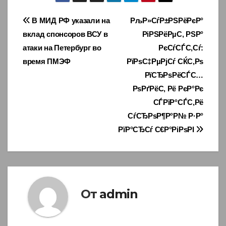
Навигация
В МИД РФ указали на
РљР»СѓР±РЅРёРєР°
вклад спонсоров ВСУ в
РіРЅРёРµС‚ РЅР°
по
атаки на Петербург во
РєСѓСЃС‚Сѓ:
записям
время ПМЭФ
РїРѕС‡РµРјСѓ СЌС‚Рѕ
РїСЂРѕРёСЃС…
РѕРґРёС‚ Рё РєР°Рє
СЃРїР°СЃС‚Рё
СѓСЂРѕР¶Р°Р№ Р·Р°
РїР°СЂСѓ С€Р°РіРѕРІ
От
admin