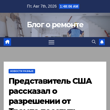
Перейти
Пт. Авг 7th, 2026
1:48:07 AM
к
содержимому
Блог о ремонте
НОВОСТИ РАЗНЫЕ
Представитель США
рассказал о
разрешении от