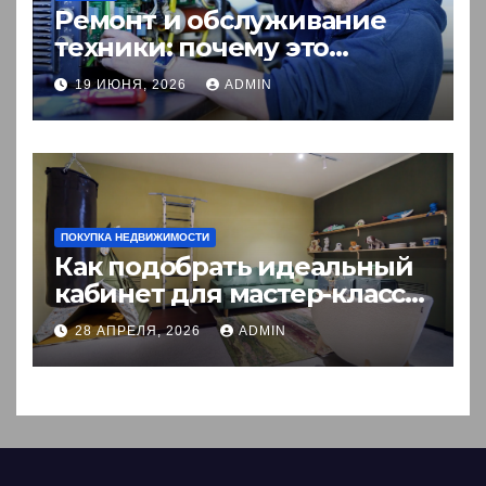
Ремонт и обслуживание
техники: почему это
выгоднее покупки новой?
19 ИЮНЯ, 2026
ADMIN
ПОКУПКА НЕДВИЖИМОСТИ
Как подобрать идеальный
кабинет для мастер-класса:
пошаговый гид
28 АПРЕЛЯ, 2026
ADMIN