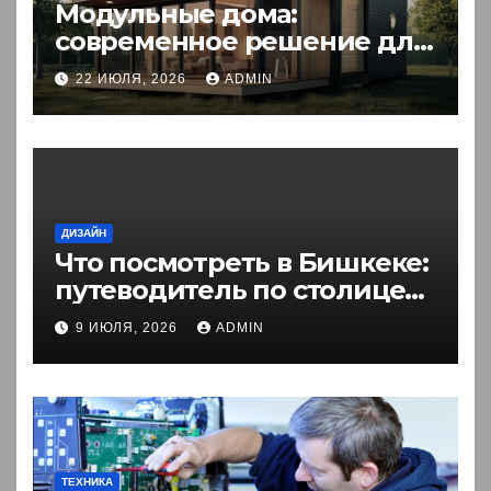
Модульные дома:
современное решение для
комфортного житья
22 ИЮЛЯ, 2026
ADMIN
ДИЗАЙН
Что посмотреть в Бишкеке:
путеводитель по столице
Кыргызстана
9 ИЮЛЯ, 2026
ADMIN
ТЕХНИКА