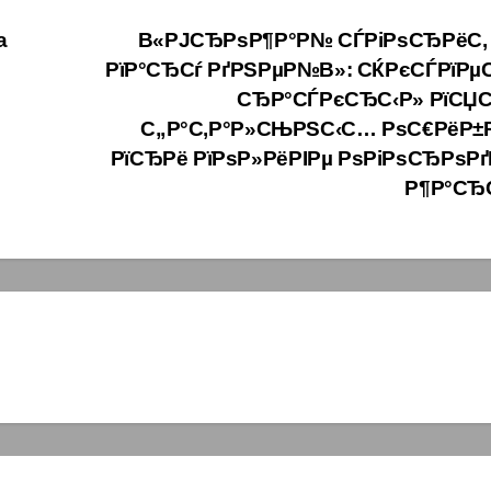
а
В«РЈСЂРѕР¶Р°Р№ СЃРіРѕСЂРёС‚ 
РїР°СЂСѓ РґРЅРµР№В»: СЌРєСЃРїРµ
СЂР°СЃРєСЂС‹Р» РїСЏ
С„Р°С‚Р°Р»СЊРЅС‹С… РѕС€РёР±
РїСЂРё РїРѕР»РёРІРµ РѕРіРѕСЂРѕРґР
Р¶Р°СЂ