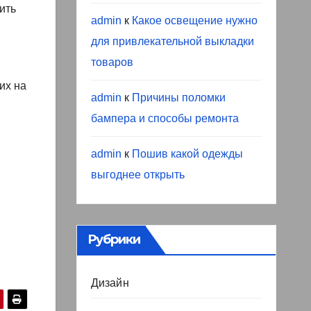
ить
admin
к
Какое освещение нужно
для привлекательной выкладки
товаров
их на
admin
к
Причины поломки
бампера и способы ремонта
admin
к
Пошив какой одежды
выгоднее открыть
Рубрики
Дизайн