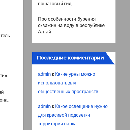
пошаговый гид
Про особенности бурения
скважин на воду в республике
Алтай
итель
Последние комментарии
admin
к
Какие урны можно
ти».
использовать для
общественных пространств
ей
она.
admin
к
Какое освещение нужно
для красивой подсветки
территории парка