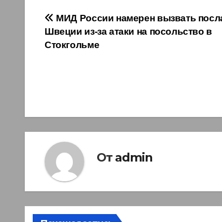
Навигация
МИД России намерен вызвать посл
Швеции из-за атаки на посольство в
по
Стокгольме
записям
От
admin