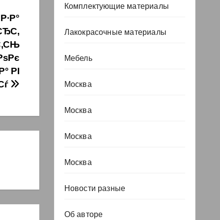
Комплектующие материалы
Р·Р°
СЂС‚
Лакокрасочные материалы
С‚СЊ
РѕРє
Мебель
° РІ
Сѓ
Москва
Москва
Москва
Москва
Новости разные
Об авторе