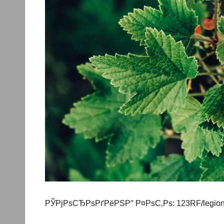
РЎРјРѕСЂРѕРґРёРЅР° Р¤РѕС‚Рѕ: 123RF/legion