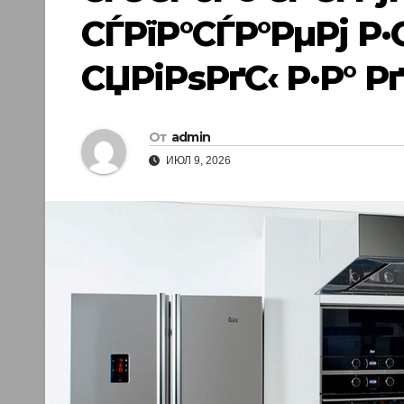
СЃРїР°СЃР°РµРј 
СЏРіРѕРґС‹ Р·Р° Р
От
admin
ИЮЛ 9, 2026