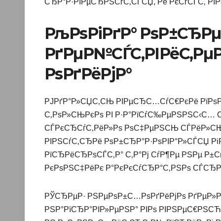
СЂР°Р·РІРµСЂРЅСѓС‚СЃСЏ, Рё РєСѓСЃС‚ РІР
РљРѕРіРґР° РѕР±СЂРµ
РґРµР№СЃС‚РІРёС‚Рµ
РѕРґРёРјР°
РЈРґР°Р»СЏС‚СЊ РІРµСЂС…СѓС€РєРё РїРѕР
С‚РѕР»СЊРєРѕ РІ Р·Р°РїСѓС‰РµРЅРЅС‹С… 
СЃРєСЂСѓС‚РёР»Рѕ РѕС‡РµРЅСЊ СЃРёР»СЊРЅ
РІРЅСѓС‚СЂРё РѕР±СЂР°Р·РѕРІР°Р»СЃСЏ Рі
РїСЂРёСЂРѕСЃС‚Р° С‚Р°Рј СѓР¶Рµ РЅРµ Р±
РєРѕРЅС‡РёРє Р°РєРєСѓСЂР°С‚РЅРѕ СЃСЂР
РЎСЂРµР· РЅРµРѕР±С…РѕРґРёРјРѕ РґРµР»Р°
РЅР°РїСЂР°РІР»РµРЅР° РІРѕ РІРЅРµС€РЅС