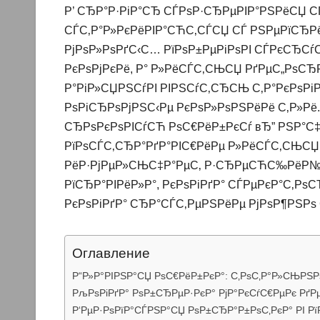
Р’ СЂР°Р·РіР°СЂ СЃРѕР·СЂРµРІР°РЅРёСЏ С
СЃС‚Р°Р»РєРёРІР°СЋС‚СЃСЏ СЃ РЅРµРїСЂ
РјРѕР»РѕРґС‹С… РїРѕР±РµРіРѕРІ СЃРєСЂСѓС
РєРѕРјРєРё, Р° Р»РёСЃС‚СЊСЏ РґРµС„РѕС
Р°РіР»СЏРЅСѓРІ РІРЅСѓС‚СЂСЊ С‚Р°РєРѕРі
РѕРіСЂРѕРјРЅС‹Рµ РєРѕР»РѕРЅРёРё С‚Р»Рё
СЂРѕРєРѕРІСѓСЋ РѕС€РёР±РєСѓ вЂ” РЅР°С‡
РїРѕСЃС‚СЂР°РґР°РІС€РёРµ Р»РёСЃС‚СЊСЏ,
РёР·РјРµР»СЊС‡Р°РµС‚ Р·СЂРµСЋС‰РёР№ 
РїСЂР°РІРёР»Р°, РєРѕРіРґР° СЃРµРєР°С‚Р
РєРѕРіРґР° СЂР°СЃС‚РµРЅРёРµ РјРѕР¶РЅРѕ 
Оглавление
Р“Р»Р°РІРЅР°СЏ РѕС€РёР±РєР°: С‚РѕС‚Р°Р»СЊРЅР
РљРѕРіРґР° РѕР±СЂРµР·РєР° РјР°РєСѓС€РµРє Рґ
Р‘РµР·РѕРїР°СЃРЅР°СЏ РѕР±СЂР°Р±РѕС‚РєР° РІ 