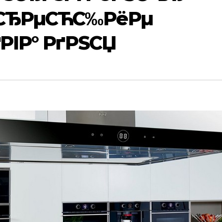
Р·СЂРµСЋС‰РёРµ
ґРІР° РґРЅСЏ