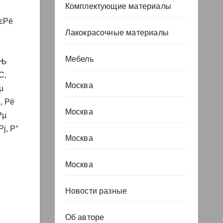
Комплектующие материалы
єРё
Лакокрасочные материалы
Мебель
СЊ
С‚
Москва
µ
‚ Рё
Москва
Рµ
, Р°
Москва
Москва
Новости разные
Об авторе