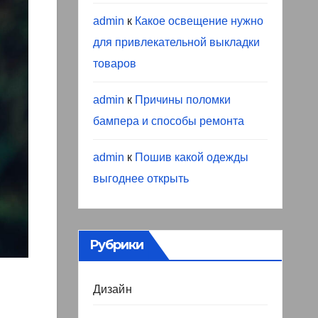
admin
к
Какое освещение нужно
для привлекательной выкладки
товаров
admin
к
Причины поломки
бампера и способы ремонта
admin
к
Пошив какой одежды
выгоднее открыть
Рубрики
Дизайн