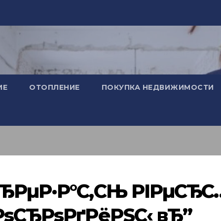
ИЕ
ОТОПЛЕНИЕ
ПОКУПКА НЕДВИЖИМОСТИ
СЂРµР·Р°С‚СЊ РІРµСЂС
РѕСЂРѕРґРёРЅС‹ вЂ”