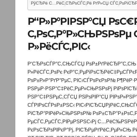
РўСЂРё С…РёС‚СЂРѕСЃС‚Рё РґР»СЏ СЃС‚РѕРїСЂР
Р“Р»Р°РІРЅР°СЏ РѕС€
С‚РѕС‚Р°Р»СЊРЅРѕРµ 
Р»РёСЃС‚РІС‹
Р‘СЂРѕСЃР°С‚СЊСЃСЏ РѕР±РґРёСЂР°С‚СЊ 
Р»РёСЃС‚РѕРє РєР°С‚РµРіРѕСЂРёС‡РµСЃРєР
РѕР±Р»Р°РґР°РµС‚ РІС‹СЃРѕРєРѕР№ Р¶РёР
РЅРµР·РЅР°С‡РёС‚РµР»СЊРЅРѕРј РїРѕРІСЂ
РЅР°С‡РЅРµС‚СЃСЏ РЅРѕРІР°СЏ РІРѕР»РЅР° 
СЃРїРѕСЃРѕР±РЅС‹ РІС‹РїСЂСЏРјРёС‚СЊСЃ
РїСЂР°РІРёР»СЊРЅРѕР№ РѕР±СЂР°Р±РѕС‚Р
РµСЃС‚РµСЃС‚РІРµРЅРЅС‹Рј С…РёС‰РЅРёРє
РєРѕСЂРѕРІРєР°Рј, РІСЂРµРґРёС‚РµР»СЊ 