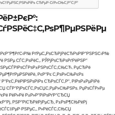
ѕС†РµРЅС‚РЅРѕРіРѕ СЂРµР·СѓР»СЊС‚Р°С‚Р°
РёР±РєР°:
СѓРЅРёС‡С‚РѕР¶РµРЅРёРµ
РєР°Р¶РґС‹Р№ РґРµС„РѕСЂРјРёСЂРѕРІР°РЅРЅС‹Р№
ё РЅРµ СЃС‚РѕРёС‚. РЎРјРѕСЂРѕРґРёРЅР°
·РЅРµСЃРїРѕСЃРѕР±РЅРѕСЃС‚СЊСЋ. РџСЂРё
РµР¶РґРµРЅРёРё, РєР°Рє С‚РѕР»СЊРєРѕ
Р°РєС‚РёРІРЅРѕРіРѕ СЂРѕСЃС‚Р°, РїРѕР±РµРіРё
СЏ СЃР°РјРѕСЃС‚РѕСЏС‚РµР»СЊРЅРѕ. РџРѕСЃР»Рµ
єРё РёР»Рё Р±Р»Р°РіРѕРґР°СЂСЏ
Р°Рј, РЅР°РїСЂРёРјРµСЂ, Р±РѕР¶СЊРёРј
РёСЃС‡РµР·РЅРµС‚, Р»РёСЃС‚СЊСЏ