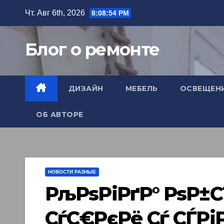
Перейти
Чт. Авг 6th, 2026
8:08:56 PM
к
содержимому
Блог о ремонте
ДИЗАЙН
МЕБЕЛЬ
ОСВЕЩЕН
ОБ АВТОРЕ
НОВОСТИ РАЗНЫЕ
РљРѕРіРґР° РѕР±
СѓС€РєРё Сѓ СЃРј