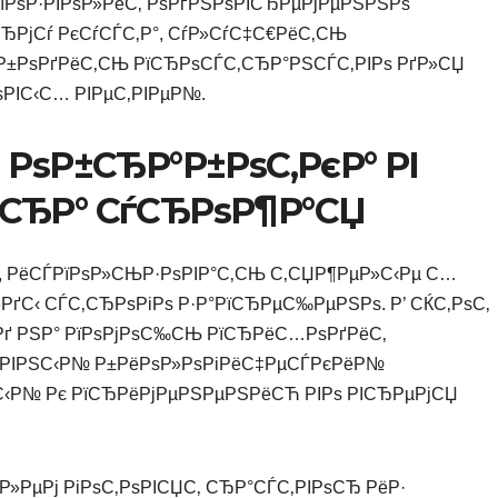
їРѕР·РІРѕР»РёС‚ РѕРґРЅРѕРІСЂРµРјРµРЅРЅРѕ
РјСѓ РєСѓСЃС‚Р°, СѓР»СѓС‡С€РёС‚СЊ
ѕР±РѕРґРёС‚СЊ РїСЂРѕСЃС‚СЂР°РЅСЃС‚РІРѕ РґР»СЏ
РІС‹С… РІРµС‚РІРµР№.
 РѕР±СЂР°Р±РѕС‚РєР° РІ
ѕСЂР° СѓСЂРѕР¶Р°СЏ
‚, РёСЃРїРѕР»СЊР·РѕРІР°С‚СЊ С‚СЏР¶РµР»С‹Рµ С…
ґС‹ СЃС‚СЂРѕРіРѕ Р·Р°РїСЂРµС‰РµРЅРѕ. Р’ СЌС‚РѕС‚
Рґ РЅР° РїРѕРјРѕС‰СЊ РїСЂРёС…РѕРґРёС‚
РёРІРЅС‹Р№ Р±РёРѕР»РѕРіРёС‡РµСЃРєРёР№
‹Р№ Рє РїСЂРёРјРµРЅРµРЅРёСЋ РІРѕ РІСЂРµРјСЏ
»РµРј РіРѕС‚РѕРІСЏС‚ СЂР°СЃС‚РІРѕСЂ РёР·