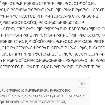
ЃРјРѕСЂРѕРґРёРЅС‹ СЃР°РґРѕРІРѕРґС‹ С‡Р°СЃС‚Рѕ
РёСЏС‚РЅРѕР№ РїСЂРѕР±Р»РµРјРѕР№: РІРµСЂС…СѓС€Р
‡РёРІР°СЋС‚СЃСЏ РІ РїР»РѕС‚РЅС‹Рµ С‚РµРјРЅС‹Рµ
ЂРјРёСЂСѓСЋС‚СЃСЏ Рё С‡РµСЂРЅРµСЋС‚. Р—
Рѕ СЃРІРµСЂС‚РєР°, РјРѕР¶РЅРѕ РѕР±РЅР°СЂСѓР¶РёС‚
. Р’ РїР°РЅРёРєРµ РґР°С‡РЅРёРєРё СЃРѕРІРµСЂС€Р°СЋ
РёРЅР°СЋС‚ РјР°СЃСЃРѕРІРѕ РѕР±СЂС‹РІР°С‚СЊ РІСЃР
 С‡С‚Рѕ СЃРёР»СЊРЅРѕ РѕСЃР»Р°Р±Р»СЏРµС‚ РєСѓСЃС
СѓСЂРѕР¶Р°Р№. РЎСѓС‰РµСЃС‚РІСѓСЋС‚ С‡РµС‚РєРё
ѕСЂ РґРµР№СЃС‚РІРёС‚РµР»СЊРЅРѕ РЅРµРѕР±С…РѕРґРёРј
СЃРїР°СЃС‚Рё С‰Р°РґСЏС‰РёРјРё РјРµС‚РѕРґР°РјРё.
ѕРµ СѓРЅРёС‡С‚РѕР¶РµРЅРёРµ Р»РёСЃС‚РІС‹
РµР№СЃС‚РІРёС‚РµР»СЊРЅРѕ РЅРµРѕР±С…РѕРґРёРјР°
РїРµСЂРёРѕРґ СЃР±РѕСЂР° СѓСЂРѕР¶Р°СЏ