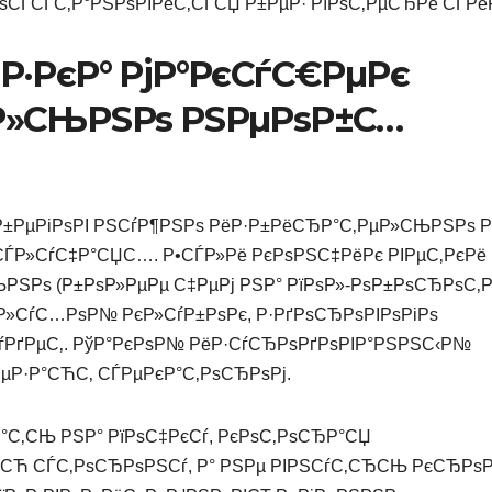
ѕСЃСЃС‚Р°РЅРѕРІРёС‚СЃСЏ Р±РµР· РїРѕС‚РµСЂРё СЃРё
Р·РєР° РјР°РєСѓС€РµРє
Р»СЊРЅРѕ РЅРµРѕР±С…
±РµРіРѕРІ РЅСѓР¶РЅРѕ РёР·Р±РёСЂР°С‚РµР»СЊРЅРѕ Р
СЃР»СѓС‡Р°СЏС…. Р•СЃР»Рё РєРѕРЅС‡РёРє РІРµС‚РєРё
Рѕ (Р±РѕР»РµРµ С‡РµРј РЅР° РїРѕР»-РѕР±РѕСЂРѕС‚Р°
Р»СѓС…РѕР№ РєР»СѓР±РѕРє, Р·РґРѕСЂРѕРІРѕРіРѕ
СѓРґРµС‚. РўР°РєРѕР№ РёР·СѓСЂРѕРґРѕРІР°РЅРЅС‹Р№
µР·Р°СЋС‚ СЃРµРєР°С‚РѕСЂРѕРј.
С‚СЊ РЅР° РїРѕС‡РєСѓ, РєРѕС‚РѕСЂР°СЏ
ЋСЋ СЃС‚РѕСЂРѕРЅСѓ, Р° РЅРµ РІРЅСѓС‚СЂСЊ РєСЂРѕР