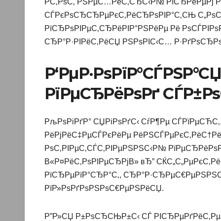
Р­С‚РѕС‚ РЅРµС…РёС‚СЂС‹Р№ РїСЂРёРµРј Р
СЃРєРѕСЂСЂРµРєС‚РёСЂРѕРІР°С‚СЊ С„РѕСЂ
РїСЂРѕРІРµС‚СЂРёРІР°РЅРёРµ Рё РѕСЃРІР
СЂР°Р·РІРёС‚РёСЏ РЅРѕРІС‹С… Р·РґРѕСЂРѕ
Р‘РµР·РѕРїР°СЃРЅР°СЏ
РїРµСЂРёРѕРґ СЃР±Р
РљРѕРіРґР° СЏРіРѕРґС‹ СѓР¶Рµ СЃРїРµСЋС
РёРјРёС‡РµСЃРєРёРµ РёРЅСЃРµРєС‚РёС†РёР
РѕС‚РІРµС‚СЃС‚РІРµРЅРЅС‹Р№ РїРµСЂРёРѕ
В«Р¤РёС‚РѕРІРµСЂРјВ» вЂ” СЌС„С„РµРєС‚
РїСЂРµРїР°СЂР°С‚, СЂР°Р·СЂРµС€РµРЅРЅС
РїР»РѕРґРѕРЅРѕС€РµРЅРёСЏ.
Р”Р»СЏ Р±РѕСЂСЊР±С‹ СЃ РІСЂРµРґРёС‚РµР