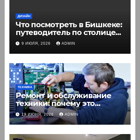
ДИЗАЙН
Что посмотреть в Бишкеке:
путеводитель по столице
Кыргызстана
9 ИЮЛЯ, 2026
ADMIN
ТЕХНИКА
Ремонт и обслуживание
техники: почему это
выгоднее покупки новой?
19 ИЮНЯ, 2026
ADMIN