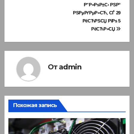
Р“Р»РѕР±С‹ РЅР°
РЅРµРґРµР»СЋ, СЃ 29
РёСЋРЅСЏ РїРѕ 5
РёСЋР»СЏ
От
admin
Похожая запись