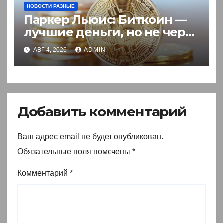
НОВОСТИ РАЗНЫЕ
Паркер Льюис: Биткоин —
лучшие деньги, но не через
акции
АВГ 4, 2026
ADMIN
Добавить комментарий
Ваш адрес email не будет опубликован.
Обязательные поля помечены
*
Комментарий
*