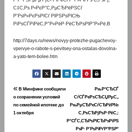
С‡С‚Рѕ Р•РєР°С‚РµСЂРёРЅСѓ
Р’РѕР»РєРѕРІСѓ РІРЅРѕРІСЊ
РіРѕСЃРїРёС‚Р°Р»РёР·РёСЂРѕРІР°Р»Рё.В
http://7days.ru/news/novyy-protezhe-pugachevoy-
vpervye-o-rabote-s-pevitsey-ona-ostalas-dovolna-
a-yato-tem-bolee.htm
Навигация
В Минфине сообщили
РњР°СЂСЃ
о сохранении условий
СѓСЃРєРѕСЂСЏРµС‚,
по
по семейной ипотеке до
РњРµСЂРєСѓСЂРёР№
записям
1 октября
С‚РѕСЂРјРѕР·РёС‚:
Р°СЃС‚СЂРѕРїСЂРѕРіРЅ
РѕР· Р‘РѕРіРґР°РЅР°