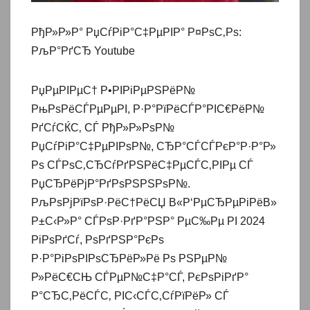
РђР»Р»Р° РџСѓРіР°С‡РµРІР° Р¤РѕС‚Рѕ:
РљР°РґСЂ Youtube
РџРµРІРµС† Р•РІРіРµРЅРёР№
РњРѕРёСЃРµРµРІ, Р·Р°РїРёСЃР°РІС€РёР№
РґСѓСЌС‚ СЃ РђР»Р»РѕР№
РџСѓРіР°С‡РµРІРѕР№, СЂР°СЃСЃРєР°Р·Р°Р»
Рѕ СЃРѕС‚СЂСѓРґРЅРёС‡РµСЃС‚РІРµ СЃ
РџСЂРёРјР°РґРѕРЅРЅРѕР№.
РљРѕРјРїРѕР·РёС†РёСЏ В«Р‘РµСЂРµРіРёВ»
Р±С‹Р»Р° СЃРѕР·РґР°РЅР° РµС‰Рµ РІ 2024
РіРѕРґСѓ, РѕРґРЅР°РєРѕ
Р·Р°РіРѕРІРѕСЂРёР»Рё Рѕ РЅРµР№
Р»РёС€СЊ СЃРµР№С‡Р°СЃ, РєРѕРіРґР°
Р°СЂС‚РёСЃС‚ РІС‹СЃС‚СѓРїРёР» СЃ