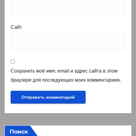
Сайт
Сохранить моё имя, email и адрес сайта в этом
браузере для последующих моих комментариев.
Поиск