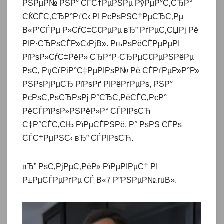
РЅРµР№ РЅР° СЃС†РµРЅРµ РўРµР°С‚СЂР°
СЌСЃС‚СЂР°РґС‹ РІ РєРѕРЅС†РµСЂС‚Рµ
В«Р’СЃРµ Р»СѓС‡С€РµРµ вЂ” РґРµС‚СЏРј Рё
РІР·СЂРѕСЃР»С‹РјВ». РњРѕРёСЃРµРµРІ
РїРѕР»СѓС‡РёР» СЂР°Р·СЂРµС€РµРЅРёРµ
РѕС‚ РџСѓРіР°С‡РµРІРѕР№ Рё СЃРґРµР»Р°Р»
РЅРѕРјРµСЂ РїРѕРґ РІРёРґРµРѕ, РЅР°
РєРѕС‚РѕСЂРѕРј Р°СЂС‚РёСЃС‚РєР°
РёСЃРїРѕР»РЅРёР»Р° СЃРІРѕСЋ
С‡Р°СЃС‚СЊ РїРµСЃРЅРё, Р° РѕРЅ СЃРѕ
СЃС†РµРЅС‹ вЂ” СЃРІРѕСЋ.
вЂ” РѕС‚РјРµС‚РёР» РїРµРІРµС† РІ
Р±РµСЃРµРґРµ СЃ В«7 Р”РЅРµР№.ruВ».