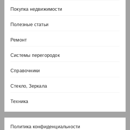
Покупка недвижимости
Полезные статьи
Ремонт
Системы перегородок
Справочники
Стекло, Зеркала
Техника
Политика конфиденциальности