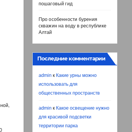
пошаговый гид
Про особенности бурения
скважин на воду в республике
Алтай
Последние комментарии
admin
к
Какие урны можно
использовать для
общественных пространств
ной,
admin
к
Какое освещение нужно
для красивой подсветки
территории парка
0