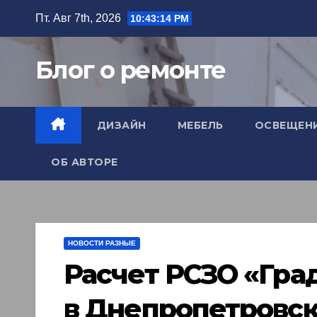
Перейти
Пт. Авг 7th, 2026
10:43:15 PM
к
содержимому
Блог о ремонте
ДИЗАЙН
МЕБЕЛЬ
ОСВЕЩЕН
ОБ АВТОРЕ
НОВОСТИ РАЗНЫЕ
Расчет РСЗО «Гра
в Днепропетровск