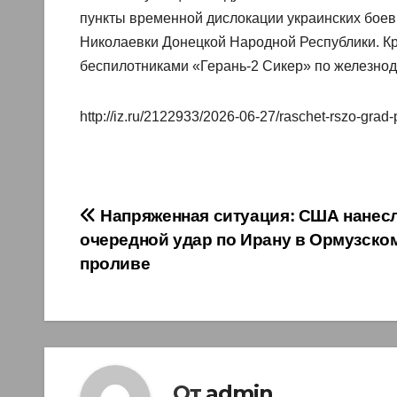
пункты временной дислокации украинских боев
Николаевки Донецкой Народной Республики. Кро
беспилотниками «Герань-2 Сикер» по железно
http://iz.ru/2122933/2026-06-27/raschet-rszo-grad-p
Навигация
Напряженная ситуация: США нанес
очередной удар по Ирану в Ормузско
по
проливе
записям
От
admin