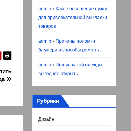
admin
к
Какое освещение нужно
для привлекательной выкладки
товаров
admin
к
Причины поломки
бампера и способы ремонта
admin
к
Пошив какой одежды
лить
выгоднее открыть
да
Рубрики
Дизайн