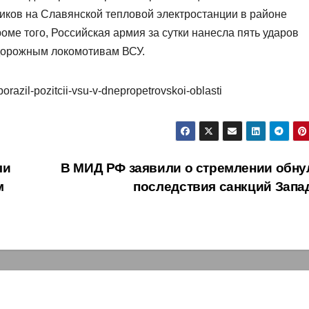
иков на Славянской тепловой электростанции в районе
ме того, Российская армия за сутки нанесла пять ударов
дорожным локомотивам ВСУ.
orazil-pozitcii-vsu-v-dnepropetrovskoi-oblasti
ли
В МИД РФ заявили о стремлении обну
м
последствия санкций Запа