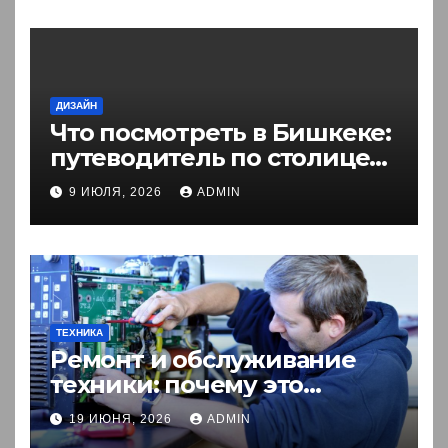
ДИЗАЙН
Что посмотреть в Бишкеке:
путеводитель по столице
Кыргызстана
9 ИЮЛЯ, 2026
ADMIN
ТЕХНИКА
Ремонт и обслуживание
техники: почему это
выгоднее покупки новой?
19 ИЮНЯ, 2026
ADMIN