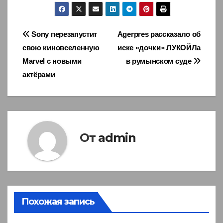
Навигация
Sony перезапустит
Agerpres рассказало об
свою киновселенную
иске «дочки» ЛУКОЙЛа
по
Marvel с новыми
в румынском суде
записям
актёрами
От
admin
Похожая запись