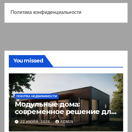
Политика конфиденциальности
You missed
ПОКУПКА НЕДВИЖИМОСТИ
Модульные дома:
современное решение для
комфортного житья
22 ИЮЛЯ, 2026
ADMIN