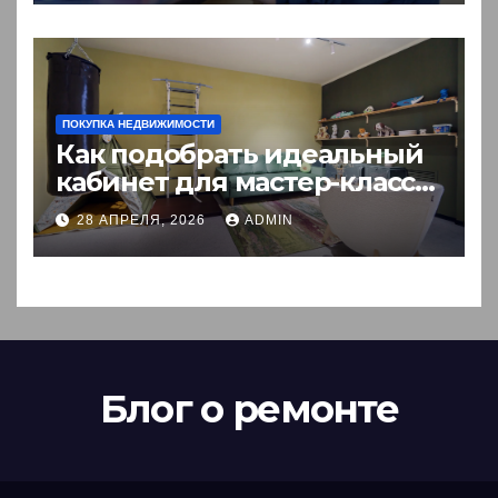
ПОКУПКА НЕДВИЖИМОСТИ
Как подобрать идеальный
кабинет для мастер-класса:
пошаговый гид
28 АПРЕЛЯ, 2026
ADMIN
Блог о ремонте