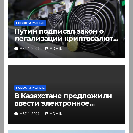
НОВОСТИ РАЗНЫЕ
Путин подписал закон о
легализации криптовалют
в России. Что нужно знать
АВГ 4, 2026
ADMIN
НОВОСТИ РАЗНЫЕ
В Казахстане предложили
ввести электронное
разрешение на въезд для
АВГ 4, 2026
ADMIN
иностранцев