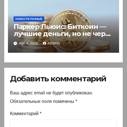
НОВОСТИ РАЗНЫЕ
Паркер Льюис: Биткоин —
лучшие деньги, но не через
акции
АВГ 4, 2026
ADMIN
Добавить комментарий
Ваш адрес email не будет опубликован.
Обязательные поля помечены
*
Комментарий
*