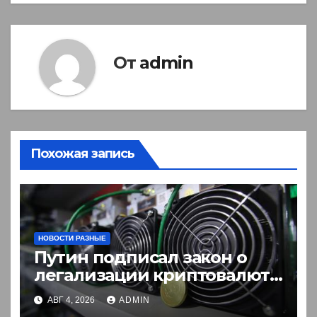
От
admin
Похожая запись
НОВОСТИ РАЗНЫЕ
Путин подписал закон о
легализации криптовалют
в России. Что нужно знать
АВГ 4, 2026
ADMIN