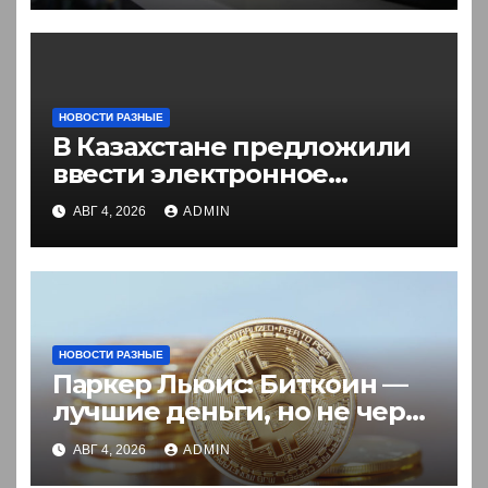
НОВОСТИ РАЗНЫЕ
В Казахстане предложили
ввести электронное
разрешение на въезд для
АВГ 4, 2026
ADMIN
иностранцев
НОВОСТИ РАЗНЫЕ
Паркер Льюис: Биткоин —
лучшие деньги, но не через
акции
АВГ 4, 2026
ADMIN