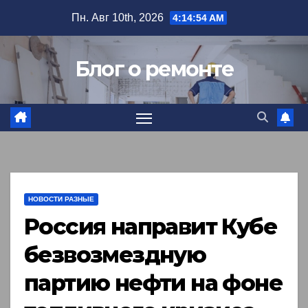
Перейти
Пн. Авг 10th, 2026
4:14:55 AM
к
содержимому
Блог о ремонте
НОВОСТИ РАЗНЫЕ
Россия направит Кубе
безвозмездную
партию нефти на фоне