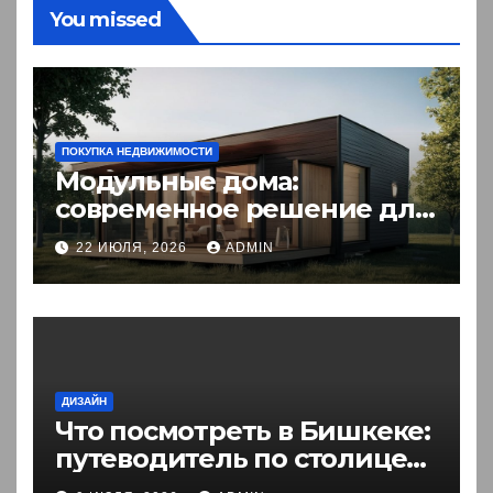
You missed
ПОКУПКА НЕДВИЖИМОСТИ
Модульные дома:
современное решение для
комфортного житья
22 ИЮЛЯ, 2026
ADMIN
ДИЗАЙН
Что посмотреть в Бишкеке:
путеводитель по столице
Кыргызстана