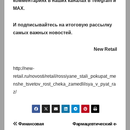
комментариях в наших каналах в
Telegram
и
MAX
.
И
подписывайтесь
на итоговую рассылку
самых важных новостей.
New Retail
http://new-
retail.ru/novosti/retail/rossiyane_stali_pokupat_me
nshe_tsvetov_rost_cheka_zamedlilsya_v_pyat_ra
z/
Навигация
Финансовая
Фармацевтический e-