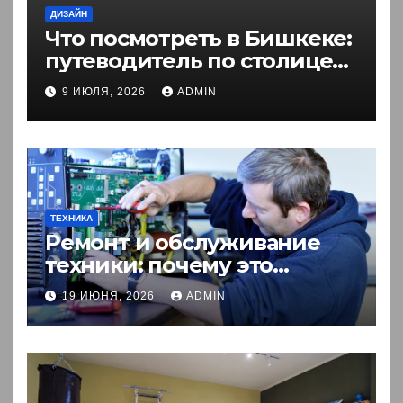
ДИЗАЙН
Что посмотреть в Бишкеке:
путеводитель по столице
Кыргызстана
9 ИЮЛЯ, 2026
ADMIN
ТЕХНИКА
Ремонт и обслуживание
техники: почему это
выгоднее покупки новой?
19 ИЮНЯ, 2026
ADMIN