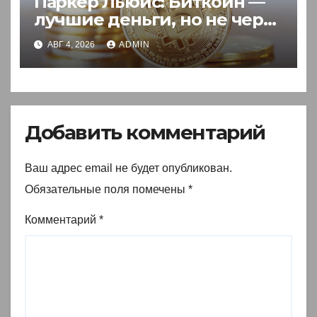
Паркер Льюис: Биткоин —
лучшие деньги, но не через
акции
АВГ 4, 2026
ADMIN
Добавить комментарий
Ваш адрес email не будет опубликован.
Обязательные поля помечены
*
Комментарий
*