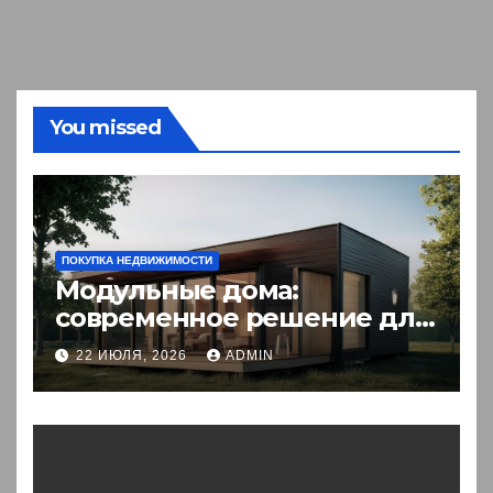
You missed
ПОКУПКА НЕДВИЖИМОСТИ
Модульные дома:
современное решение для
комфортного житья
22 ИЮЛЯ, 2026
ADMIN