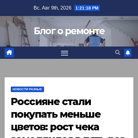
Перейти
Вс. Авг 9th, 2026
1:21:19 PM
к
содержимому
Блог о ремонте
НОВОСТИ РАЗНЫЕ
Россияне стали
покупать меньше
цветов: рост чека