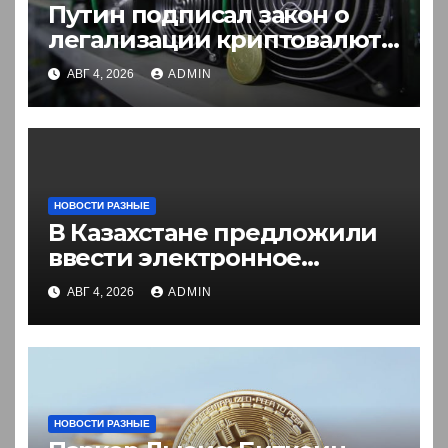
Путин подписал закон о
легализации криптовалют
в России. Что нужно знать
АВГ 4, 2026
ADMIN
НОВОСТИ РАЗНЫЕ
В Казахстане предложили
ввести электронное
разрешение на въезд для
АВГ 4, 2026
ADMIN
иностранцев
НОВОСТИ РАЗНЫЕ