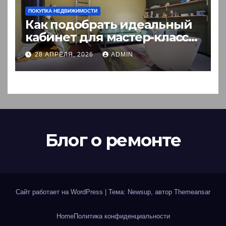
ПОКУПКА НЕДВИЖИМОСТИ
Как подобрать идеальный
кабинет для мастер-класса:
пошаговый гид
28 АПРЕЛЯ, 2026
ADMIN
Блог о ремонте
Сайт работает на WordPress
|
Тема: Newsup, автор
Themeansar
Home
Политика конфиденциальности