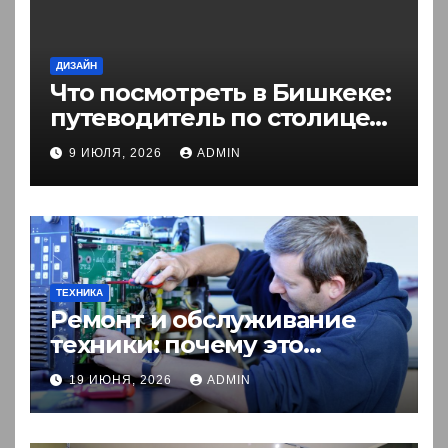
ДИЗАЙН
Что посмотреть в Бишкеке:
путеводитель по столице
Кыргызстана
9 ИЮЛЯ, 2026
ADMIN
ТЕХНИКА
Ремонт и обслуживание
техники: почему это
выгоднее покупки новой?
19 ИЮНЯ, 2026
ADMIN