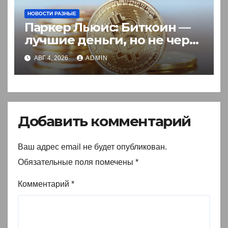
НОВОСТИ РАЗНЫЕ
Паркер Льюис: Биткоин —
лучшие деньги, но не через
акции
АВГ 4, 2026
ADMIN
Добавить комментарий
Ваш адрес email не будет опубликован.
Обязательные поля помечены
*
Комментарий
*