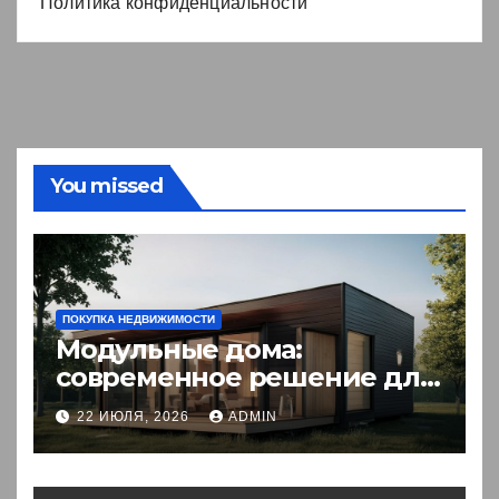
Политика конфиденциальности
You missed
ПОКУПКА НЕДВИЖИМОСТИ
Модульные дома:
современное решение для
комфортного житья
22 ИЮЛЯ, 2026
ADMIN