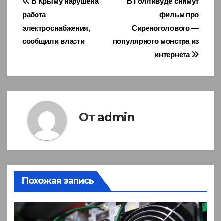
Навигация
В Крыму нарушена
В Голливуде снимут
работа
фильм про
по
электроснабжения,
Сиреноголового —
записям
сообщили власти
популярного монстра из
интернета
От
admin
Похожая запись