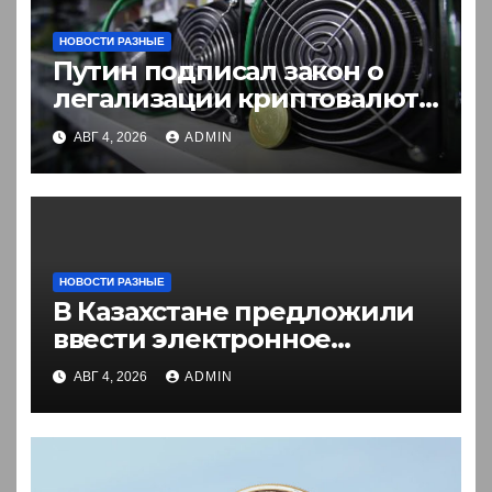
НОВОСТИ РАЗНЫЕ
Путин подписал закон о
легализации криптовалют
в России. Что нужно знать
АВГ 4, 2026
ADMIN
НОВОСТИ РАЗНЫЕ
В Казахстане предложили
ввести электронное
разрешение на въезд для
АВГ 4, 2026
ADMIN
иностранцев