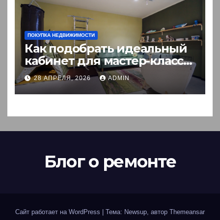
ПОКУПКА НЕДВИЖИМОСТИ
Как подобрать идеальный
кабинет для мастер-класса:
пошаговый гид
28 АПРЕЛЯ, 2026
ADMIN
Блог о ремонте
Сайт работает на WordPress
|
Тема: Newsup, автор
Themeansar