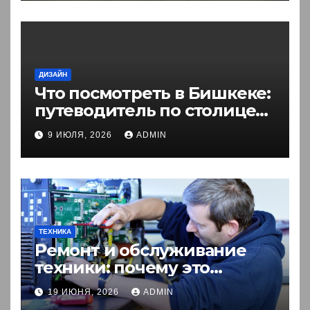
ДИЗАЙН
Что посмотреть в Бишкеке:
путеводитель по столице
Кыргызстана
9 ИЮЛЯ, 2026
ADMIN
ТЕХНИКА
Ремонт и обслуживание
техники: почему это
выгоднее покупки новой?
19 ИЮНЯ, 2026
ADMIN