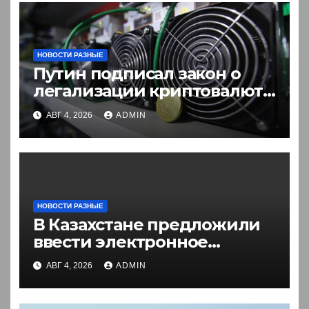
НОВОСТИ РАЗНЫЕ
Путин подписал закон о
легализации криптовалют
в России. Что нужно знать
АВГ 4, 2026
ADMIN
НОВОСТИ РАЗНЫЕ
В Казахстане предложили
ввести электронное
разрешение на въезд для
АВГ 4, 2026
ADMIN
иностранцев