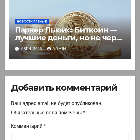
НОВОСТИ РАЗНЫЕ
Паркер Льюис: Биткоин —
лучшие деньги, но не через
акции
АВГ 4, 2026
ADMIN
Добавить комментарий
Ваш адрес email не будет опубликован.
Обязательные поля помечены
*
Комментарий
*