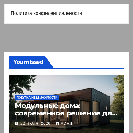
Политика конфиденциальности
You missed
ПОКУПКА НЕДВИЖИМОСТИ
Модульные дома:
современное решение для
комфортного житья
22 ИЮЛЯ, 2026
ADMIN