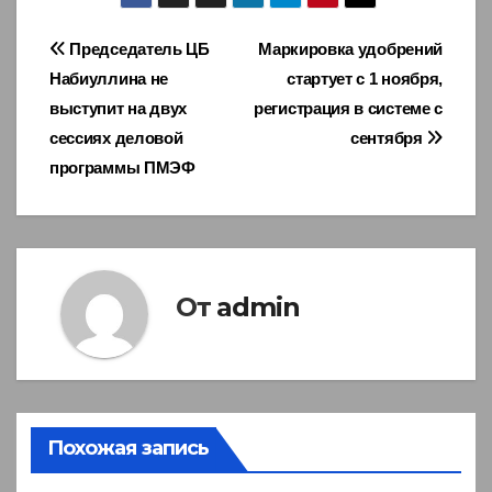
Навигация
Председатель ЦБ
Маркировка удобрений
Набиуллина не
стартует с 1 ноября,
по
выступит на двух
регистрация в системе с
записям
сессиях деловой
сентября
программы ПМЭФ
От
admin
Похожая запись