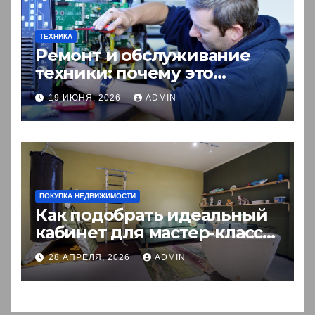
ТЕХНИКА
Ремонт и обслуживание
техники: почему это
выгоднее покупки новой?
19 ИЮНЯ, 2026
ADMIN
ПОКУПКА НЕДВИЖИМОСТИ
Как подобрать идеальный
кабинет для мастер-класса:
пошаговый гид
28 АПРЕЛЯ, 2026
ADMIN