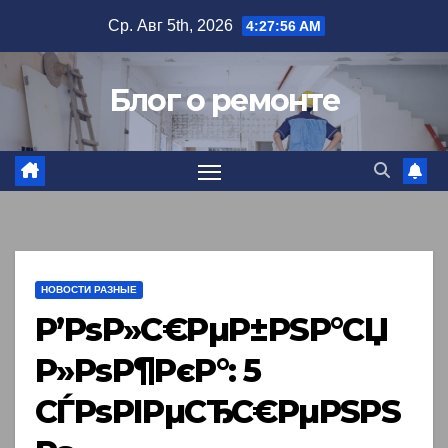
Перейти
Ср. Авг 5th, 2026
4:27:58 AM
к
содержимому
Блог о ремонте
НОВОСТИ РАЗНЫЕ
Р’РѕР»С€РµР±РЅР°СЏ
Р»РѕР¶РєР°: 5
СЃРѕРІРµСЂС€РµРЅРЅ