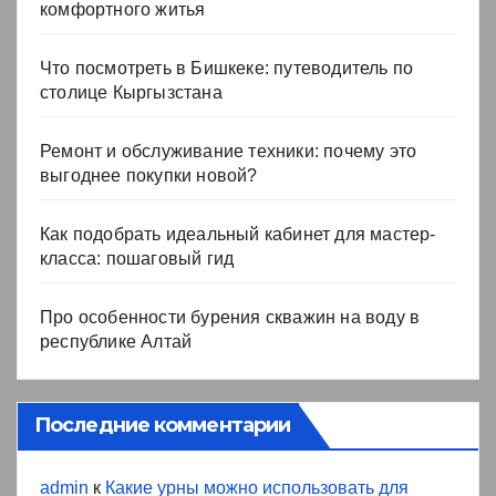
комфортного житья
Что посмотреть в Бишкеке: путеводитель по
столице Кыргызстана
Ремонт и обслуживание техники: почему это
выгоднее покупки новой?
Как подобрать идеальный кабинет для мастер-
класса: пошаговый гид
Про особенности бурения скважин на воду в
республике Алтай
Последние комментарии
admin
к
Какие урны можно использовать для