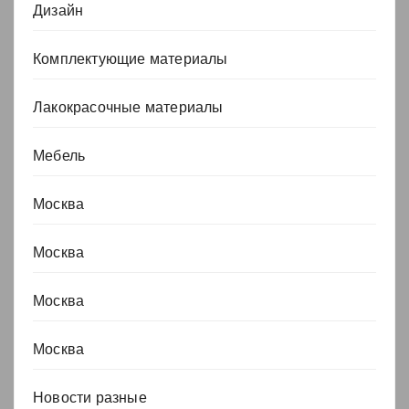
Дизайн
Комплектующие материалы
Лакокрасочные материалы
Мебель
Москва
Москва
Москва
Москва
Новости разные