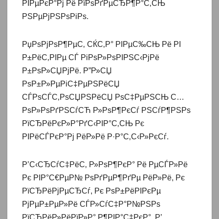
РІРµРєР°Рј Рё РїРѕРґРµСЂР¶Р°С‚СЊ
РЅРµРјРЅРѕРіРѕ.
РџРѕРјРѕР¶РµС‚ СЌС‚Р° РІРµС‰СЊ Рё РІ
Р±РёС‚РІРµ СЃ РіРѕР»РѕРІРЅС‹РјРё
Р±РѕР»СЏРјРё. Р”Р»СЏ
РѕР±Р»РµРіС‡РµРЅРёСЏ
СЃРѕСЃС‚РѕСЏРЅРёСЏ РѕС‡РµРЅСЊ С…
РѕР»РѕРґРЅСѓСЋ Р»РѕР¶РєСѓ РЅСѓР¶РЅРѕ
РїСЂРёРєР»Р°РґС‹РІР°С‚СЊ Рє
РІРёСЃРєР°Рј РёР»Рё Р·Р°С‚С‹Р»РєСѓ.
Р’С‹СЂСѓС‡РёС‚ Р»РѕР¶РєР° Рё РµСЃР»Рё
Рє РІР°С€РµР№ РѕРґРµР¶РґРµ РёР»Рё, Рє
РїСЂРёРјРµСЂСѓ, Рє РѕР±РёРІРєРµ
РјРµР±РµР»Рё СЃР»СѓС‡Р°Р№РЅРѕ
РїСЂРёР»РёРїР»Р° Р¶РІР°С‡РєР°. Р’