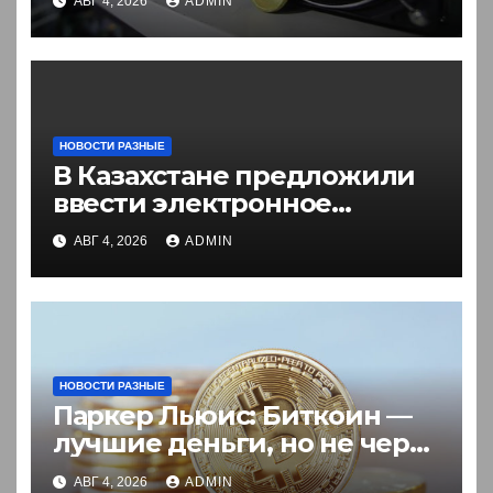
АВГ 4, 2026
ADMIN
НОВОСТИ РАЗНЫЕ
В Казахстане предложили
ввести электронное
разрешение на въезд для
АВГ 4, 2026
ADMIN
иностранцев
НОВОСТИ РАЗНЫЕ
Паркер Льюис: Биткоин —
лучшие деньги, но не через
акции
АВГ 4, 2026
ADMIN