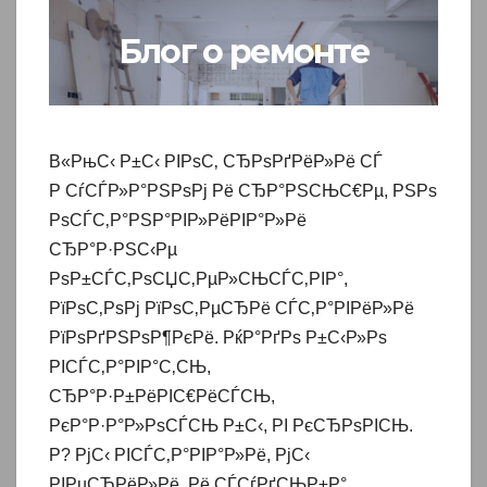
В«РњС‹ Р±С‹ РІРѕС‚ СЂРѕРґРёР»Рё СЃ
Р СѓСЃР»Р°РЅРѕРј Рё СЂР°РЅСЊС€Рµ, РЅРѕ
РѕСЃС‚Р°РЅР°РІР»РёРІР°Р»Рё
СЂР°Р·РЅС‹Рµ
РѕР±СЃС‚РѕСЏС‚РµР»СЊСЃС‚РІР°,
РїРѕС‚РѕРј РїРѕС‚РµСЂРё СЃС‚Р°РІРёР»Рё
РїРѕРґРЅРѕР¶РєРё. РќР°РґРѕ Р±С‹Р»Рѕ
РІСЃС‚Р°РІР°С‚СЊ,
СЂР°Р·Р±РёРІС€РёСЃСЊ,
РєР°Р·Р°Р»РѕСЃСЊ Р±С‹, РІ РєСЂРѕРІСЊ.
Р? РјС‹ РІСЃС‚Р°РІР°Р»Рё, РјС‹
РІРµСЂРёР»Рё, Рё СЃСѓРґСЊР±Р°