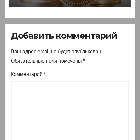
Добавить комментарий
Ваш адрес email не будет опубликован.
Обязательные поля помечены
*
Комментарий
*