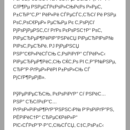
СѓР¶Рµ РЅРµСЃРєРѕР»СЊРєРѕ Р»РµС‚
Р±СЂР°С‚Р° РёР»Рё СЃРµСЃС‚СЂСѓ Рё РЅРµ
РѕС‚РѕС€РµР» РµС‰Рµ Рє С‚РѕРјСѓ
РјРѕРјРµРЅС‚Сѓ РґРѕ РєРѕРЅС†Р° РѕС‚
РїРµСЂРµР¶РёРІР°РЅРёСЏ РїРµСЂРІРѕР№
РїРѕС‚РµСЂРё. РЈ РјРµРЅСЏ
РЅР°С€Р»РёСЃСЊ С‚РѕРіРґР° СЃРёР»С‹
РїРµСЂРµР¶РёС‚СЊ СЌС‚Рѕ РІ С‚Р°Р№РЅРµ,
СЂР°Р·РґРµР»РёРІ Р±РѕР»СЊ СЃ
РјСѓР¶РµРјВ».
РўРµРїРµСЂСЊ, РєРѕРіРґР° Сѓ РЅРёС…
РЅР° СЂСѓРєР°С…
РґРѕР»РіРѕР¶РґР°РЅРЅС‹Р№ Р‘РѕРіРґР°РЅ,
РЁРїРёС†Р° СЂРµС€РёР»Р°
РІС‹СЃРєР°Р·Р°С‚СЊСЃСЏ, С‡С‚РѕР±С‹