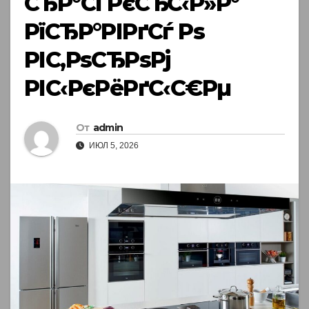
СЂР°СЃРєСЂС‹Р»Р°
РїСЂР°РІРґСѓ Рѕ
РІС‚РѕСЂРѕРј
РІС‹РєРёРґС‹С€Рµ
От
admin
ИЮЛ 5, 2026