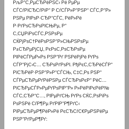
РљР°С‚РµСЂРёРЅС‹ Рё РµРµ
СЃСѓРїСЂСѓРіР° Р СѓСЃР»Р°РЅР° СЃС‚Р°Р»
РЅРµ РІРѕР·СЂР°СЃС‚ РёР»Рё
Р·РґРѕСЂРѕРІСЊРµ, Р°
С‚СЏРіРѕСЃС‚РЅРѕРµ
СЌРјРѕС†РёРѕРЅР°Р»СЊРЅРѕРµ
Р±СЂРµРјСЏ, РєРѕС‚РѕСЂРѕРµ
РІРёСЃРµР»Рѕ РЅР°Рґ РЅРёРјРё РґРѕ
СЃР°РјС‹С… СЂРѕРґРѕРІ. РђРєС‚СЂРёСЃР°
РїСЂРёР·РЅР°Р»Р°СЃСЊ, С‡С‚Рѕ РЅР°
СЃРµСЂРµРґРёРЅРµ СЃСЂРѕРєР° РёС…
РїСЂРµСЃР»РµРґРѕРІР°Р» Р»РёРїРєРёР№
СЃС‚СЂР°С…, РІРµРґСЊ РґРѕ СЌС‚РѕРіРѕ
РѕРЅРё СѓР¶Рµ РґРІР°Р¶РґС‹
РїРµСЂРµР¶РёР»Рё РєСЂСѓС€РµРЅРёРµ
РЅР°РґРµР¶Рґ: