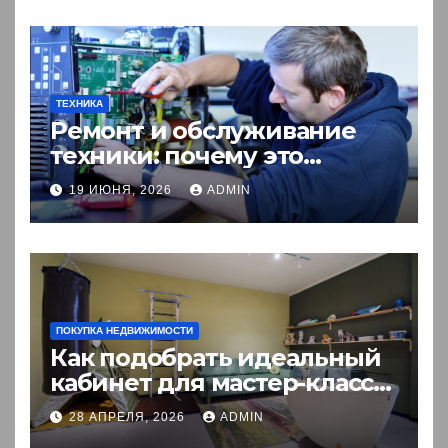
ТЕХНИКА
Ремонт и обслуживание
техники: почему это
выгоднее покупки новой?
19 ИЮНЯ, 2026
ADMIN
ПОКУПКА НЕДВИЖИМОСТИ
Как подобрать идеальный
кабинет для мастер-класса:
пошаговый гид
28 АПРЕЛЯ, 2026
ADMIN