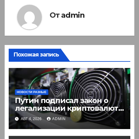
От
admin
Похожая запись
НОВОСТИ РАЗНЫЕ
Путин подписал закон о
легализации криптовалют
в России. Что нужно знать
АВГ 4, 2026
ADMIN