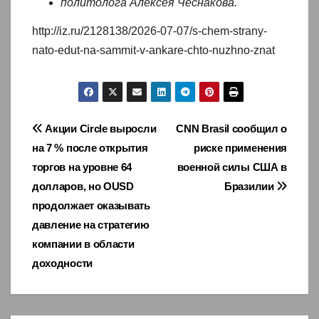
политолога Алексея Чеснакова.
http://iz.ru/2128138/2026-07-07/s-chem-strany-
nato-edut-na-sammit-v-ankare-chto-nuzhno-znat
Навигация
Акции Circle выросли
CNN Brasil сообщил о
на 7 % после открытия
риске применения
по
торгов на уровне 64
военной силы США в
записям
долларов, но OUSD
Бразилии
продолжает оказывать
давление на стратегию
компании в области
доходности