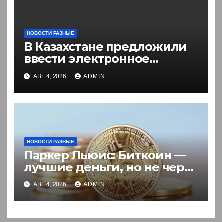
НОВОСТИ РАЗНЫЕ
В Казахстане предложили
ввести электронное
разрешение на въезд для
АВГ 4, 2026
ADMIN
иностранцев
НОВОСТИ РАЗНЫЕ
Паркер Льюис: Биткоин —
лучшие деньги, но не через
акции
АВГ 4, 2026
ADMIN