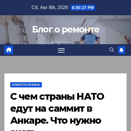
Перейти
Сб. Авг 8th, 2026
6:50:28 PM
к
содержимому
Блог о ремонте
НОВОСТИ РАЗНЫЕ
С чем страны НАТО
едут на саммит в
Анкаре. Что нужно