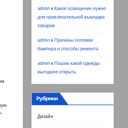
admin
к
Какое освещение нужно
для привлекательной выкладки
товаров
admin
к
Причины поломки
бампера и способы ремонта
admin
к
Пошив какой одежды
выгоднее открыть
ом
Рубрики
рую
-
Дизайн