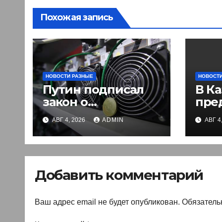
Похожая запись
НОВОСТИ РАЗНЫЕ
НОВОСТИ
Путин подписал
В Ка
закон о
пре
легализации
вве
АВГ 4, 2026
ADMIN
АВГ 4
криптовалют в
эле
России. Что нужно
раз
знать
въе
ино
Добавить комментарий
Ваш адрес email не будет опубликован.
Обязатель