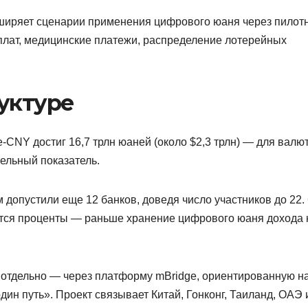
асширяет сценарии применения цифрового юаня через пилот
плат, медицинские платежи, распределение лотерейных
уктуре
-CNY достиг 16,7 трлн юаней (около $2,3 трлн) — для валю
тельный показатель.
 допустили еще 12 банков, доведя число участников до 22.
ются проценты — раньше хранение цифрового юаня дохода 
отдельно — через платформу mBridge, ориентированную н
ин путь». Проект связывает Китай, Гонконг, Таиланд, ОАЭ 