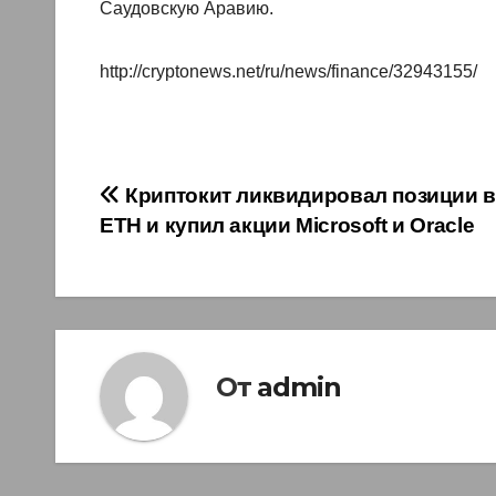
Саудовскую Аравию.
http://cryptonews.net/ru/news/finance/32943155/
Навигация
Криптокит ликвидировал позиции в
ETH и купил акции Microsoft и Oracle
по
записям
От
admin