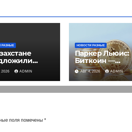
 РАЗНЫЕ
НОВОСТИ РАЗНЫЕ
захстане
Паркер Льюис:
дложили
Биткоин —
сти
лучшие деньги
, 2026
ADMIN
АВГ 4, 2026
ADMIN
ктронное
не через акции
решение на
зд для
странцев
ные поля помечены
*