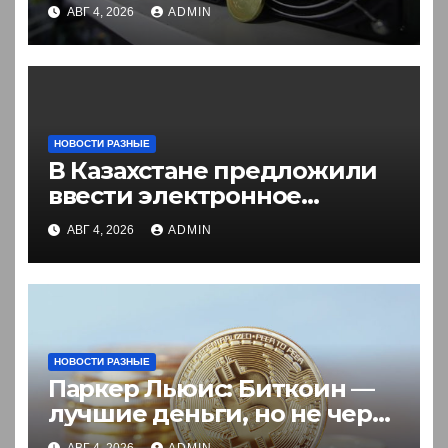
в России. Что нужно знать
АВГ 4, 2026
ADMIN
НОВОСТИ РАЗНЫЕ
В Казахстане предложили
ввести электронное
разрешение на въезд для
АВГ 4, 2026
ADMIN
иностранцев
НОВОСТИ РАЗНЫЕ
Паркер Льюис: Биткоин —
лучшие деньги, но не через
акции