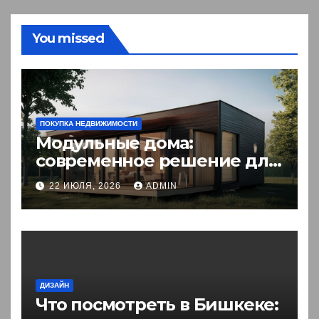
You missed
ПОКУПКА НЕДВИЖИМОСТИ
Модульные дома:
современное решение для
комфортного житья
22 ИЮЛЯ, 2026
ADMIN
ДИЗАЙН
Что посмотреть в Бишкеке: