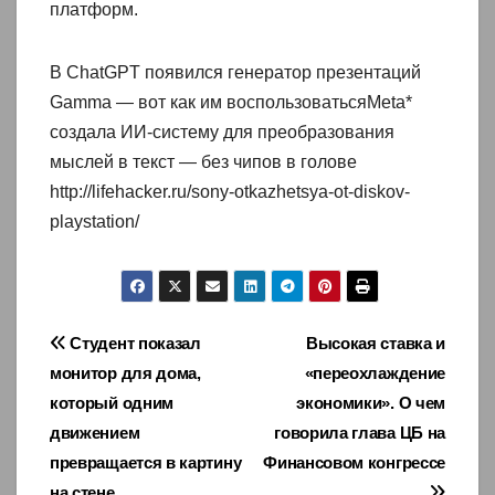
платформ.
В ChatGPT появился генератор презентаций
Gamma — вот как им воспользоватьсяMeta*
создала ИИ-систему для преобразования
мыслей в текст — без чипов в голове
http://lifehacker.ru/sony-otkazhetsya-ot-diskov-
playstation/
Навигация
Студент показал
Высокая ставка и
монитор для дома,
«переохлаждение
по
который одним
экономики». О чем
записям
движением
говорила глава ЦБ на
превращается в картину
Финансовом конгрессе
на стене