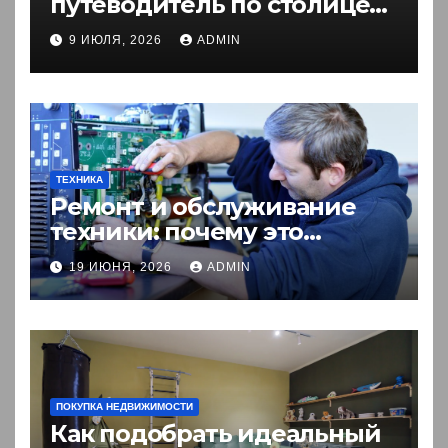
путеводитель по столице
Кыргызстана
9 ИЮЛЯ, 2026
ADMIN
ТЕХНИКА
Ремонт и обслуживание
техники: почему это
выгоднее покупки новой?
19 ИЮНЯ, 2026
ADMIN
ПОКУПКА НЕДВИЖИМОСТИ
Как подобрать идеальный