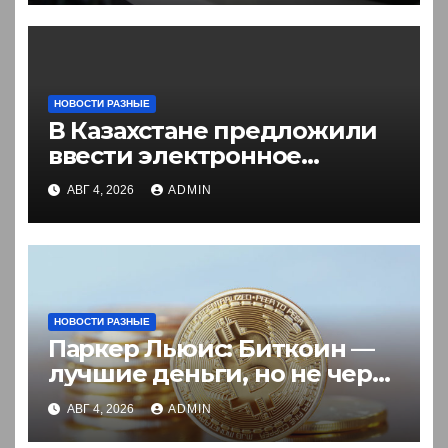
НОВОСТИ РАЗНЫЕ
В Казахстане предложили
ввести электронное
разрешение на въезд для
АВГ 4, 2026
ADMIN
иностранцев
НОВОСТИ РАЗНЫЕ
Паркер Льюис: Биткоин —
лучшие деньги, но не через
акции
АВГ 4, 2026
ADMIN