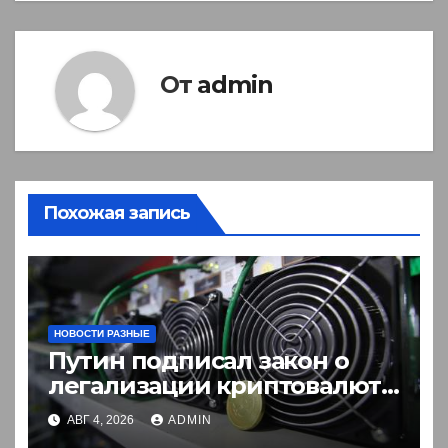
От
admin
Похожая запись
НОВОСТИ РАЗНЫЕ
Путин подписал закон о
легализации криптовалют
в России. Что нужно знать
АВГ 4, 2026
ADMIN