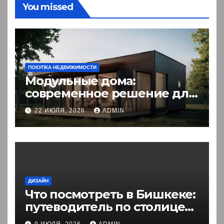
You missed
ПОКУПКА НЕДВИЖИМОСТИ
Модульные дома:
современное решение для
комфортного житья
22 ИЮЛЯ, 2026
ADMIN
ДИЗАЙН
Что посмотреть в Бишкеке:
путеводитель по столице
Кыргызстана
9 ИЮЛЯ, 2026
ADMIN