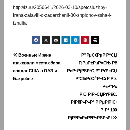
http://iz.ru/2056641/2026-03-10/spetcsluzhby-
irana-zaiavili-o-zaderzhanii-30-shpionov-ssha-i-
izrailia
Навигация
Военные Ирана
Р”РµС€РµРІР°СЏ
атаковали места сбора
РјРµР±РµР»СЊ Рё
по
солдат США в ОАЭ и
РєРѕРјРЅР°С‚Р° РґР»СЏ
записям
Бахрейне
РїСЂРёСЃР»СѓРіРё:
РєР°Рє
РІС‹РіР»СЏРґРёС‚
РІРёР»Р»Р° Р РµРІРІС‹
Р·Р° 100
РјРёР»Р»РёРѕРЅРѕРІ