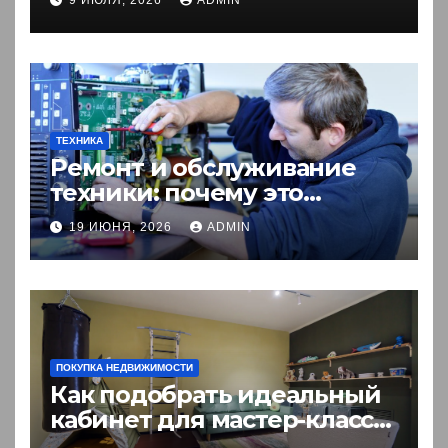
ТЕХНИКА
Ремонт и обслуживание
техники: почему это
выгоднее покупки новой?
19 ИЮНЯ, 2026
ADMIN
ПОКУПКА НЕДВИЖИМОСТИ
Как подобрать идеальный
кабинет для мастер-класса:
пошаговый гид