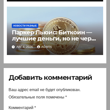
НОВОСТИ РАЗНЫЕ
Паркер Льюис: Биткоин —
лучшие деньги, но не через
акции
АВГ 4, 2026
ADMIN
Добавить комментарий
Ваш адрес email не будет опубликован.
Обязательные поля помечены
*
Комментарий
*