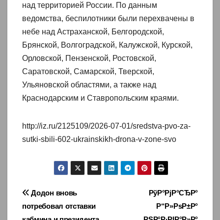
над территорией России. По данным
ведомства, беспилотники были перехвачены в
небе над Астраханской, Белгородской,
Брянской, Волгоградской, Калужской, Курской,
Орловской, Пензенской, Ростовской,
Саратовской, Самарской, Тверской,
Ульяновской областями, а также над
Краснодарским и Ставропольским краями.
http://iz.ru/2125109/2026-07-01/sredstva-pvo-za-
sutki-sbili-602-ukrainskikh-drona-v-zone-svo
Навигация
Додон вновь
РўР°РјР°СЂР°
потребовал отставки
Р“Р»РѕР±Р°
по
кабмина и президента
РЅР°Р·РІР°Р»Р°