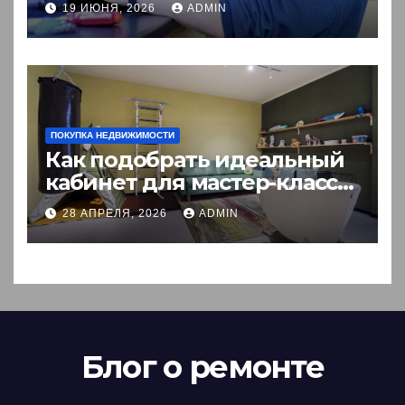
19 ИЮНЯ, 2026
ADMIN
ПОКУПКА НЕДВИЖИМОСТИ
Как подобрать идеальный
кабинет для мастер-класса:
пошаговый гид
28 АПРЕЛЯ, 2026
ADMIN
Блог о ремонте