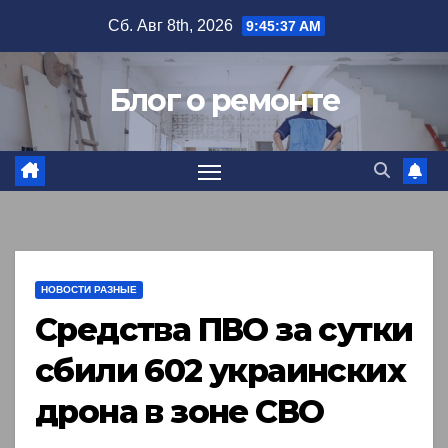
Перейти
Сб. Авг 8th, 2026
9:45:38 AM
к
содержимому
Блог о ремонте
НОВОСТИ РАЗНЫЕ
Средства ПВО за сутки
сбили 602 украинских
дрона в зоне СВО