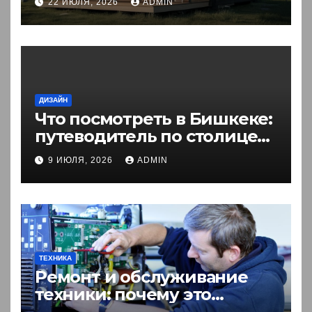
22 ИЮЛЯ, 2026
ADMIN
ДИЗАЙН
Что посмотреть в Бишкеке:
путеводитель по столице
Кыргызстана
9 ИЮЛЯ, 2026
ADMIN
ТЕХНИКА
Ремонт и обслуживание
техники: почему это
выгоднее покупки новой?