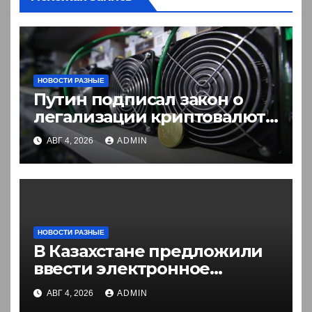
НОВОСТИ РАЗНЫЕ
Путин подписал закон о
легализации криптовалют
в России. Что нужно знать
АВГ 4, 2026
ADMIN
НОВОСТИ РАЗНЫЕ
В Казахстане предложили
ввести электронное
разрешение на въезд для
АВГ 4, 2026
ADMIN
иностранцев