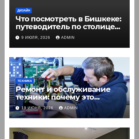
ДИЗАЙН
Что посмотреть в Бишкеке:
путеводитель по столице
Кыргызстана
9 ИЮЛЯ, 2026
ADMIN
ТЕХНИКА
Ремонт и обслуживание
техники: почему это
выгоднее покупки новой?
19 ИЮНЯ, 2026
ADMIN