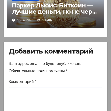
Паркер Льюис: Биткоин —
лучшие деньги, но не через
акции
АВГ 4, 2026
ADMIN
Добавить комментарий
Ваш адрес email не будет опубликован.
Обязательные поля помечены
*
Комментарий
*