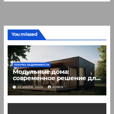
You missed
ПОКУПКА НЕДВИЖИМОСТИ
Модульные дома:
современное решение для
комфортного житья
22 ИЮЛЯ, 2026
ADMIN