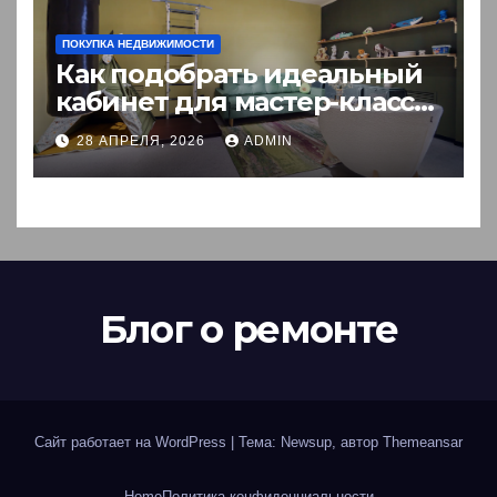
ПОКУПКА НЕДВИЖИМОСТИ
Как подобрать идеальный
кабинет для мастер-класса:
пошаговый гид
28 АПРЕЛЯ, 2026
ADMIN
Блог о ремонте
Сайт работает на WordPress
|
Тема: Newsup, автор
Themeansar
Home
Политика конфиденциальности