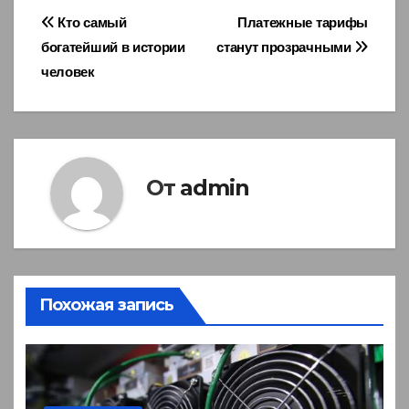
Навигация
Кто самый
Платежные тарифы
богатейший в истории
станут прозрачными
по
человек
записям
От
admin
Похожая запись