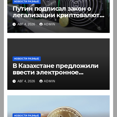
НОВОСТИ РАЗНЫЕ
Путин подписал закон о
легализации криптовалют
в России. Что нужно знать
АВГ 4, 2026
ADMIN
НОВОСТИ РАЗНЫЕ
В Казахстане предложили
ввести электронное
разрешение на въезд для
АВГ 4, 2026
ADMIN
иностранцев
НОВОСТИ РАЗНЫЕ