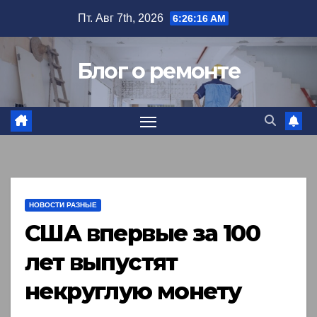
Перейти
Пт. Авг 7th, 2026
6:26:17 AM
к
содержимому
Блог о ремонте
НОВОСТИ РАЗНЫЕ
США впервые за 100
лет выпустят
некруглую монету