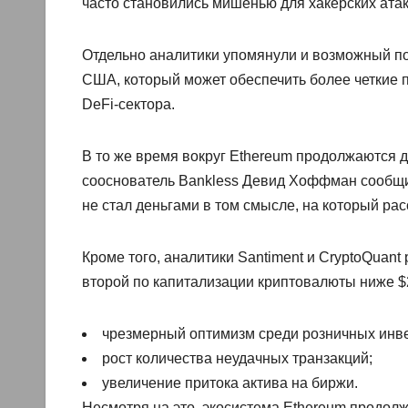
часто становились мишенью для хакерских атак
Отдельно аналитики упомянули и возможный п
США, который может обеспечить более четкие 
DeFi-сектора.
В то же время вокруг Ethereum продолжаются д
сооснователь Bankless Девид Хоффман сообщил 
не стал деньгами в том смысле, на который ра
Кроме того, аналитики Santiment и CryptoQuan
второй по капитализации криптовалюты ниже $
чрезмерный оптимизм среди розничных инв
рост количества неудачных транзакций;
увеличение притока актива на биржи.
Несмотря на это, экосистема Ethereum продолж