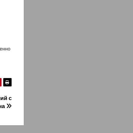
венно
ий с
ча