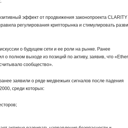
.
озитивный эффект от продвижения законопроекта CLARITY
правила регулирования крипторынка и стимулировать разв
искуссии о будущем сети и ее роли на рынке. Ранее
о полном выходе из позиций по активу, заявив, что «Ethe
ссчитывало сообщество».
t ранее заявили о ряде медвежьих сигналов после падения
2000, среди которых:
есторов;
ает активно развивать направления безопасности и