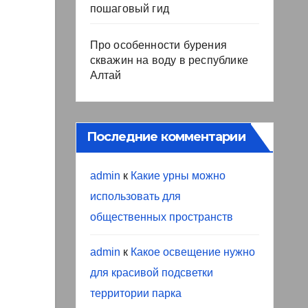
пошаговый гид
Про особенности бурения
скважин на воду в республике
Алтай
Последние комментарии
admin
к
Какие урны можно
использовать для
общественных пространств
admin
к
Какое освещение нужно
для красивой подсветки
территории парка