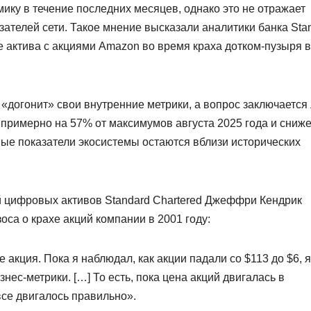
ику в течение последних месяцев, однако это не отражает
ателей сети. Такое мнение высказали аналитики банка Sta
е актива с акциями Amazon во время краха дотком-пузыря в
е «догонит» свои внутренние метрики, а вопрос заключается
 примерно на 57% от максимумов августа 2025 года и сниж
ые показатели экосистемы остаются вблизи исторических
й цифровых активов Standard Chartered Джеффри Кендрик
са о крахе акций компании в 2001 году:
 акция. Пока я наблюдал, как акции падали со $113 до $6, я
нес-метрики. […] То есть, пока цена акций двигалась в
се двигалось правильно».