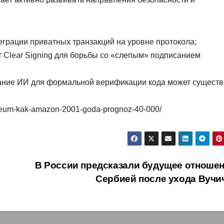
еграции приватных транзакций на уровне протокола;
т Clear Signing для борьбы со «слепым» подписанием
вание ИИ для формальной верификации кода может сущест
thereum-kak-amazon-2001-goda-prognoz-40-000/
В России предсказали будущее отношен
Сербией после ухода Вучи