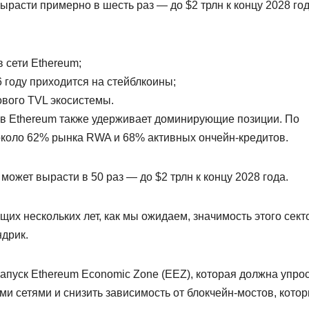
ырасти примерно в шесть раз — до $2 трлн к концу 2028 го
 сети Ethereum;
6 году приходится на стейблкоины;
ового TVL экосистемы.
ов Ethereum также удерживает доминирующие позиции. По
 около 62% рынка RWA и 68% активных ончейн-кредитов.
может вырасти в 50 раз — до $2 трлн к концу 2028 года.
щих нескольких лет, как мы ожидаем, значимость этого сект
ндрик.
апуск Ethereum Economic Zone (EEZ), которая должна упро
 сетями и снизить зависимость от блокчейн-мостов, кото