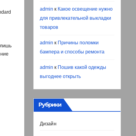
admin
к
Какое освещение нужно
ndard
для привлекательной выкладки
товаров
admin
к
Причины поломки
 лишь
бампера и способы ремонта
ение
admin
к
Пошив какой одежды
выгоднее открыть
Рубрики
Дизайн